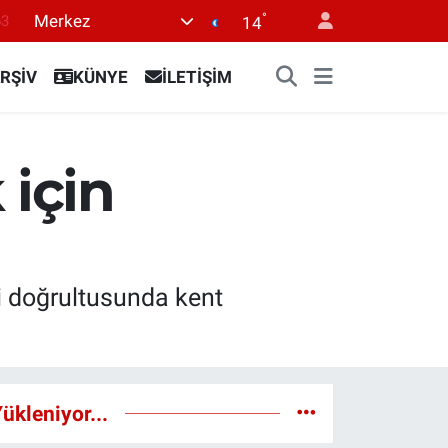
63
°
Merkez
14
0
08
RŞİV
KÜNYE
İLETİŞİM
0
45
 için
0
fi doğrultusunda kent
ükleniyor...