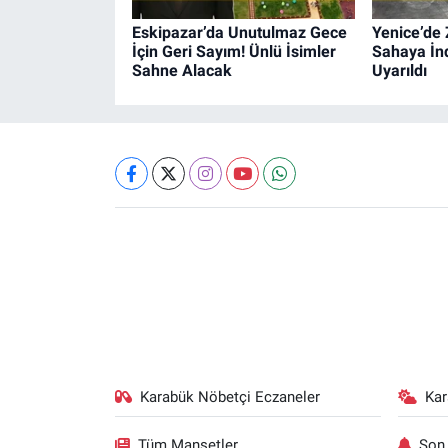
Eskipazar’da Unutulmaz Gece
Yenice’de 
İçin Geri Sayım! Ünlü İsimler
Sahaya İnd
Sahne Alacak
Uyarıldı
Karabük Nöbetçi Eczaneler
Ka
Tüm Manşetler
Son 