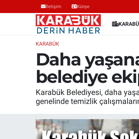
İletişim
Künye
Karabük Nöbetçi Eczaneler
KARABÜ
Karabük Hava Durumu
KARABÜK
Daha yaşanab
Karabük Trafik Yoğunluk Haritası
belediye eki
Süper Lig Puan Durumu ve Fikstür
Tüm Manşetler
Karabük Belediyesi, daha yaşan
genelinde temizlik çalışmaların
Son Dakika Haberleri
Haber Arşivi