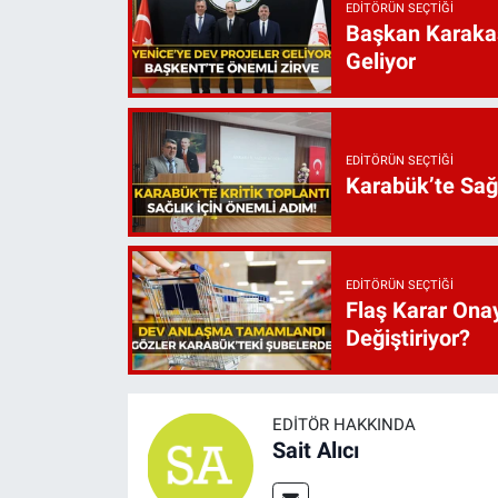
EDITÖRÜN SEÇTIĞI
Başkan Karakaş
Geliyor
EDITÖRÜN SEÇTIĞI
Karabük’te Sağ
EDITÖRÜN SEÇTIĞI
Flaş Karar Onay
Değiştiriyor?
EDITÖR HAKKINDA
Sait Alıcı