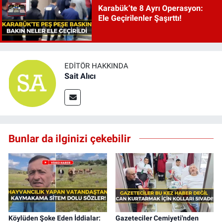
Karabük’te 8 Ayrı Operasyon:
Ele Geçirilenler Şaşırttı!
EDITÖR HAKKINDA
Sait Alıcı
Bunlar da ilginizi çekebilir
Köylüden Şoke Eden İddialar:
Gazeteciler Cemiyeti'nden