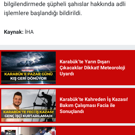
bilgilendirmede şüpheli şahıslar hakkında adli
işlemlere başlandığı bildirildi.
Kaynak:
İHA
Karabük’te Yarın Dışarı
Çıkacaklar Dikkat! Meteoroloji
Uyardı
Karabük’te Kahreden İş Kazası!
Bakım Çalışması Facia ile
Sonuçlandı