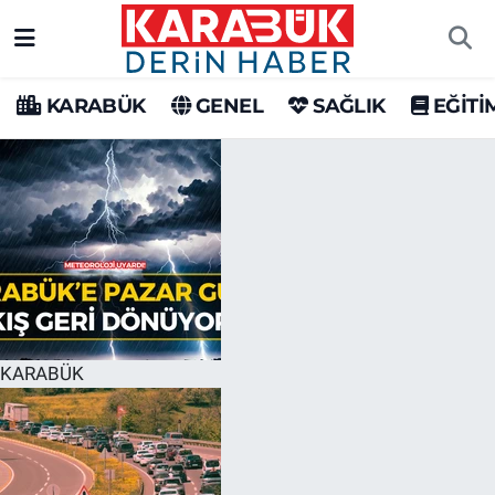
Karabük Nöbetçi Eczaneler
KARABÜK
GENEL
SAĞLIK
EĞİTİ
Karabük Hava Durumu
Karabük Trafik Yoğunluk Haritası
Süper Lig Puan Durumu ve Fikstür
Tüm Manşetler
Son Dakika Haberleri
KARABÜK
Haber Arşivi