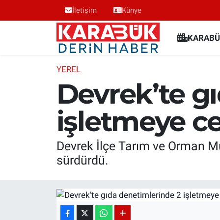
İletişim
Künye
Karabük Nöbetçi Eczaneler
KARABÜ
Karabük Hava Durumu
YEREL
Devrek’te g
Karabük Trafik Yoğunluk Haritası
işletmeye ce
Süper Lig Puan Durumu ve Fikstür
Tüm Manşetler
Devrek İlçe Tarım ve Orman Müd
sürdürdü.
Son Dakika Haberleri
Haber Arşivi