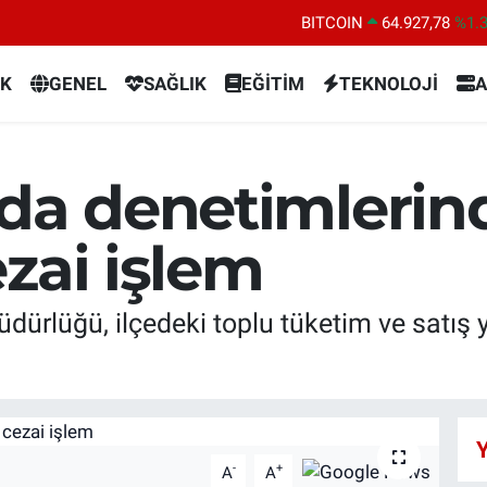
BITCOIN
64.927,78
%1.
DOLAR
47,5894
%0.
K
GENEL
SAĞLIK
EĞİTİM
TEKNOLOJİ
A
EURO
55,0398
%-0.
STERLİN
64,1581
%0.
GRAM ALTIN
6527.85
%0.
ıda denetimlerin
BİST100
13.703
%1
zai işlem
ürlüğü, ilçedeki toplu tüketim ve satış y
Y
-
+
A
A