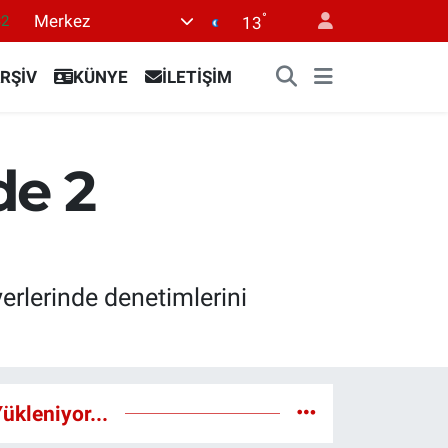
°
Merkez
32
13
08
RŞİV
KÜNYE
İLETİŞİM
02
16
54
de 2
1
erlerinde denetimlerini
ükleniyor...