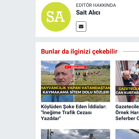
EDITÖR HAKKINDA
Sait Alıcı
Bunlar da ilginizi çekebilir
Köylüden Şoke Eden İddialar:
Gazetecile
"İneğime Trafik Cezası
Örnek Hare
Yazdılar"
Seferber O