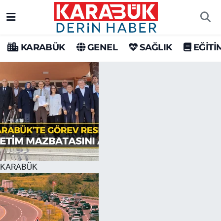
Karabük Nöbetçi Eczaneler
KARABÜK
GENEL
SAĞLIK
EĞİTİ
Karabük Hava Durumu
Karabük Trafik Yoğunluk Haritası
Süper Lig Puan Durumu ve Fikstür
Tüm Manşetler
Son Dakika Haberleri
KARABÜK
Haber Arşivi