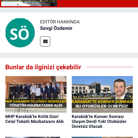
EDITÖR HAKKINDA
Sevgi Özdemir
Bunlar da ilginizi çekebilir
MHP Karabük’te Kritik Gün!
Karabük’te Konser Sonrası
Celal Tokatlı Mazbatasını Aldı
Ulaşım Derdi Yok! Otobüsler
Ücretsiz Olacak