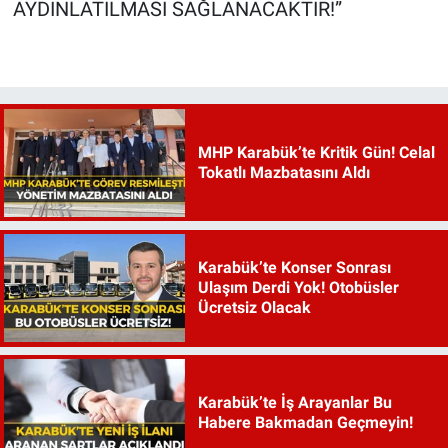
AYDINLATILMASI SAĞLANACAKTIR!”
MHP Karabük’te Kritik Gün! Celal
Tokatlı Mazbatasını Aldı
Karabük’te Konser Sonrası
Ulaşım Derdi Yok! Otobüsler
Ücretsiz Olacak
Karabük’te İş Arayanlar Bu
Habere Bakmadan Geçmeyin!