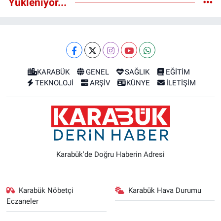
Yükleniyor...
KARABÜK
GENEL
SAĞLIK
EĞİTİM
TEKNOLOJİ
ARŞİV
KÜNYE
İLETİŞİM
Karabük'de Doğru Haberin Adresi
Karabük Nöbetçi
Karabük Hava Durumu
Eczaneler