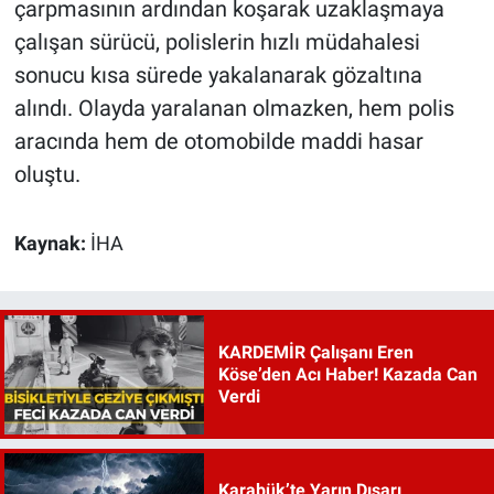
çarpmasının ardından koşarak uzaklaşmaya
çalışan sürücü, polislerin hızlı müdahalesi
sonucu kısa sürede yakalanarak gözaltına
alındı. Olayda yaralanan olmazken, hem polis
aracında hem de otomobilde maddi hasar
oluştu.
Kaynak:
İHA
KARDEMİR Çalışanı Eren
Köse’den Acı Haber! Kazada Can
Verdi
Karabük’te Yarın Dışarı