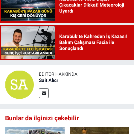
Çıkacaklar Dikkat! Meteoroloji
Uyardı
Karabük’te Kahreden İş Kazası!
Bakım Çalışması Facia ile
Sonuçlandı
EDITÖR HAKKINDA
Sait Alıcı
Bunlar da ilginizi çekebilir