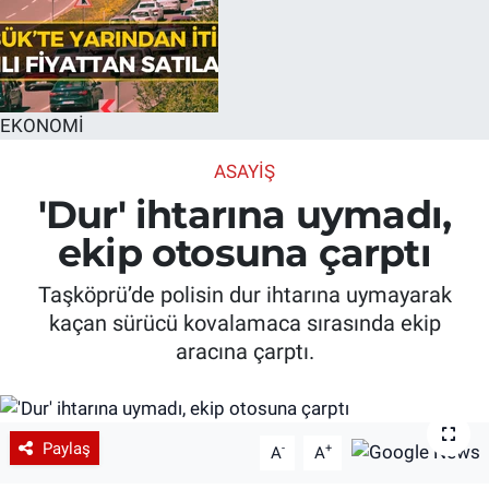
EKONOMİ
ASAYIŞ
'Dur' ihtarına uymadı,
ekip otosuna çarptı
Taşköprü’de polisin dur ihtarına uymayarak
kaçan sürücü kovalamaca sırasında ekip
aracına çarptı.
Paylaş
-
+
A
A