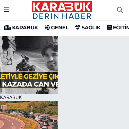
Karabük Nöbetçi Eczaneler
KARABÜK
GENEL
SAĞLIK
EĞİTİ
Karabük Hava Durumu
Karabük Trafik Yoğunluk Haritası
Süper Lig Puan Durumu ve Fikstür
Tüm Manşetler
Son Dakika Haberleri
KARABÜK
Haber Arşivi