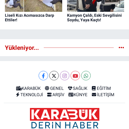
Liseli Kızı Acımasızca Darp
Kamyon Çaldı, Eski Sevgilisini
Ettiler!
Soydu, Yaya Kaçtı!
Yükleniyor...
KARABÜK
GENEL
SAĞLIK
EĞİTİM
TEKNOLOJİ
ARŞİV
KÜNYE
İLETİŞİM