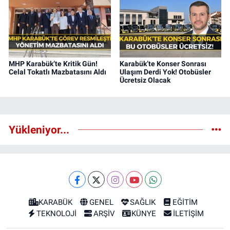
MHP Karabük’te Kritik Gün!
Karabük’te Konser Sonrası
Celal Tokatlı Mazbatasını Aldı
Ulaşım Derdi Yok! Otobüsler
Ücretsiz Olacak
Yükleniyor...
KARABÜK
GENEL
SAĞLIK
EĞİTİM
TEKNOLOJİ
ARŞİV
KÜNYE
İLETİŞİM