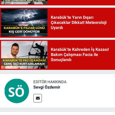
Karabük’te Yarın Dışarı
Çıkacaklar Dikkat! Meteoroloji
Uyardı
Karabük’te Kahreden İş Kazası!
Bakım Çalışması Facia ile
Sonuçlandı
EDITÖR HAKKINDA
Sevgi Özdemir