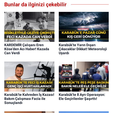
Bunlar da ilginizi çekebilir
KARDEMİR Çalışanı Eren
Karabük’te Yarın Dışarı
Köse’den Acı Haber! Kazada
Çıkacaklar Dikkat! Meteoroloji
Can Verdi
Uyardı
Karabük’te Kahreden İş Kazası!
Karabük’te 8 Ayrı Operasyon:
Bakım Çalışması Facia ile
Ele Geçirilenler Şaşırttı!
Sonuçlandı