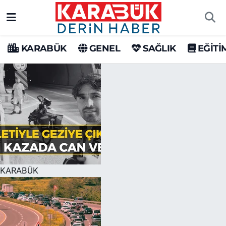
Karabük Nöbetçi Eczaneler
KARABÜK
GENEL
SAĞLIK
EĞİTİ
Karabük Hava Durumu
Karabük Trafik Yoğunluk Haritası
Süper Lig Puan Durumu ve Fikstür
Tüm Manşetler
Son Dakika Haberleri
KARABÜK
Haber Arşivi