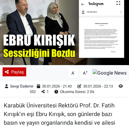
Paylaş
-
+
A
A
Sevgi Özdemir
30.01.2026 - 21:43
30.01.2026 - 22:13
352
1
Okunma Süresi: 2 Dk
Karabük Üniversitesi Rektörü Prof. Dr. Fatih
Kırışık’ın eşi Ebru Kırışık, son günlerde bazı
basın ve yayın organlarında kendisi ve ailesi