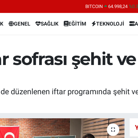
BITCOIN
64.998,24
%0.
DOLAR
47,7436
%0.
K
GENEL
SAĞLIK
EĞİTİM
TEKNOLOJİ
A
EURO
55,2510
%0.
STERLİN
64,4811
%0.
GRAM ALTIN
6660.55
%
r sofrası şehit ve
BİST100
13.779
%-
e düzenlenen iftar programında şehit ve ga
Y