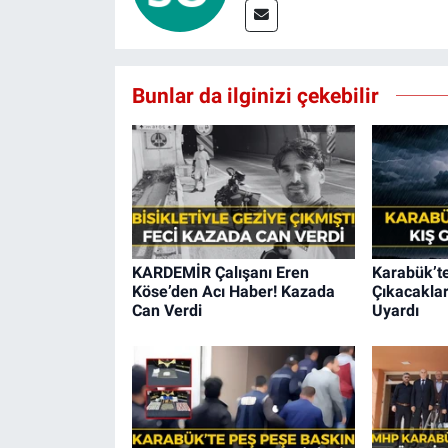
Bunlar da ilginizi çekebilir
KARDEMİR Çalışanı Eren
Karabük’te
Köse’den Acı Haber! Kazada
Çıkacaklar
Can Verdi
Uyardı