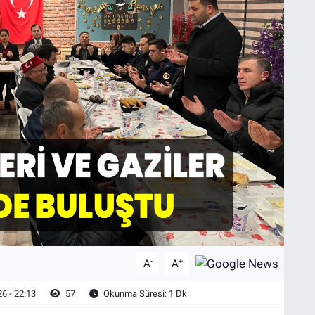
-
+
A
A
6 - 22:13
57
Okunma Süresi: 1 Dk