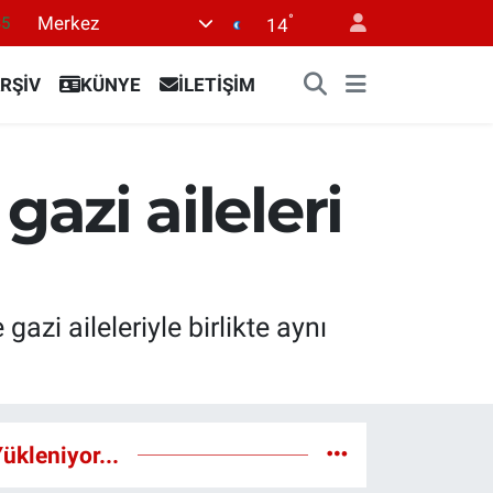
°
Merkez
35
14
18
RŞİV
KÜNYE
İLETİŞİM
32
38
0
 gazi aileleri
14
zi aileleriyle birlikte aynı
ükleniyor...