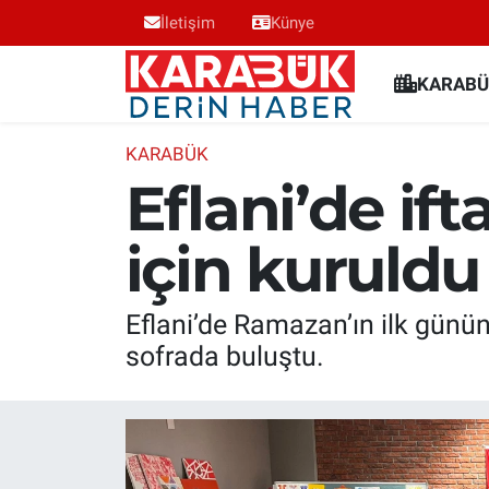
İletişim
Künye
Karabük Nöbetçi Eczaneler
KARABÜ
Karabük Hava Durumu
KARABÜK
Eflani’de ifta
Karabük Trafik Yoğunluk Haritası
için kuruldu
Süper Lig Puan Durumu ve Fikstür
Tüm Manşetler
Eflani’de Ramazan’ın ilk gününd
sofrada buluştu.
Son Dakika Haberleri
Haber Arşivi