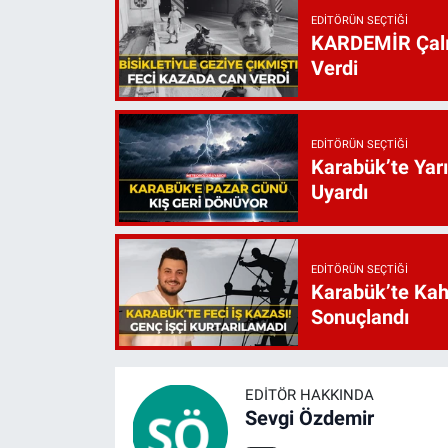
EDITÖRÜN SEÇTIĞI
KARDEMİR Çalış
Verdi
EDITÖRÜN SEÇTIĞI
Karabük’te Yarı
Uyardı
EDITÖRÜN SEÇTIĞI
Karabük’te Kah
Sonuçlandı
EDITÖR HAKKINDA
Sevgi Özdemir