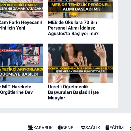
Zam Farkı Heyecanı!
MEB'de Okullara 70 Bin
hi İçin Yeni
Personel Alımı İddiası:
Ağustos'ta Başlıyor mu?
e MİT Harekete
Ücretli Öğretmenlik
 Örgütlerine Dev
Başvuruları Başladı! İşte
Maaşlar
KARABÜK
GENEL
SAĞLIK
EĞİTİM