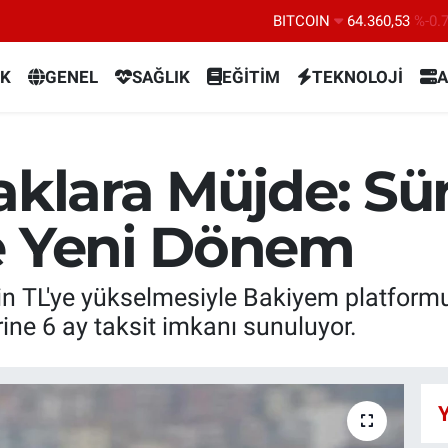
BITCOIN
64.360,53
%-0.
DOLAR
47,7069
%0.
K
GENEL
SAĞLIK
EĞİTİM
TEKNOLOJİ
A
EURO
55,0265
%0.
STERLİN
64,1897
%0.
GRAM ALTIN
6574.81
%1.
caklara Müjde: S
BİST100
13.887
%6
e Yeni Dönem
bin TL'ye yükselmesiyle Bakiyem platform
erine 6 ay taksit imkanı sunuluyor.
Y