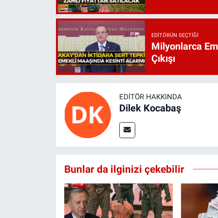
EDITÖRÜN SEÇTIĞI
Milyonlarca Eme
Çıkışı
EDITÖR HAKKINDA
Dilek Kocabaş
Bunlar da ilginizi çekebilir