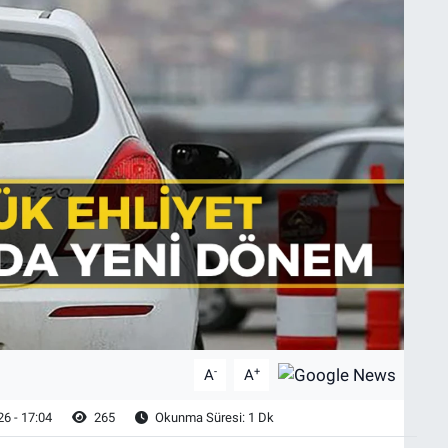
-
+
A
A
6 - 17:04
265
Okunma Süresi: 1 Dk