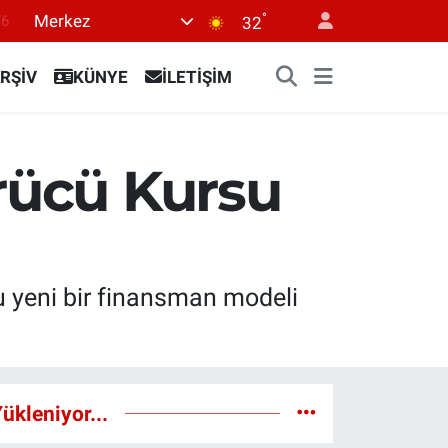
°
Merkez
76
32
17
RŞİV
KÜNYE
İLETİŞİM
01
02
44
ürücü Kursu
4
u yeni bir finansman modeli
ükleniyor...