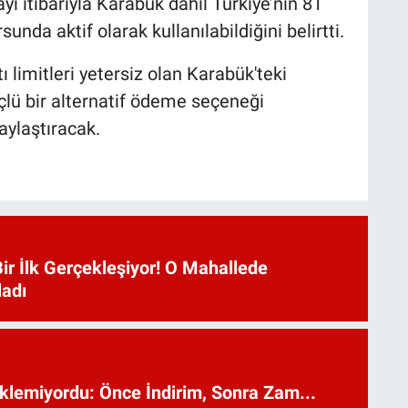
 itibarıyla Karabük dahil Türkiye’nin 81
unda aktif olarak kullanılabildiğini belirtti.
tı limitleri yetersiz olan Karabük'teki
güçlü bir alternatif ödeme seçeneği
aylaştıracak.
ir İlk Gerçekleşiyor! O Mahallede
ladı
lemiyordu: Önce İndirim, Sonra Zam...