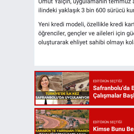
Umut Yalçın, uygulamanın temmuz ayı
ilindeki yaklaşık 3 bin 600 sürücü kurs
Yeni kredi modeli, özellikle kredi kar
öğrenciler, gençler ve aileleri için 
oluşturarak ehliyet sahibi olmayı kol
EDITÖRÜN SEÇTIĞI
Safranbolu’da B
Çalışmalar Baş
EDITÖRÜN SEÇTIĞI
Kimse Bunu Bek