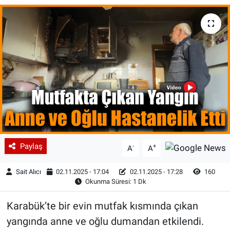
Paylaş
-
+
A
A
Sait Alıcı
02.11.2025 - 17:04
02.11.2025 - 17:28
160
Okunma Süresi: 1 Dk
Karabük’te bir evin mutfak kısmında çıkan
yangında anne ve oğlu dumandan etkilendi.