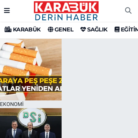
Karabük Nöbetçi Eczaneler
KARABÜK
GENEL
SAĞLIK
EĞİTİ
Karabük Hava Durumu
Karabük Trafik Yoğunluk Haritası
Süper Lig Puan Durumu ve Fikstür
Tüm Manşetler
Son Dakika Haberleri
EKONOMİ
Haber Arşivi