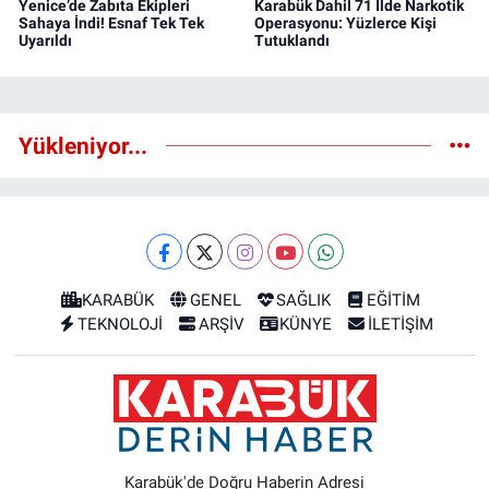
Yenice’de Zabıta Ekipleri
Karabük Dahil 71 İlde Narkotik
Sahaya İndi! Esnaf Tek Tek
Operasyonu: Yüzlerce Kişi
Uyarıldı
Tutuklandı
Yükleniyor...
KARABÜK
GENEL
SAĞLIK
EĞİTİM
TEKNOLOJİ
ARŞİV
KÜNYE
İLETİŞİM
Karabük'de Doğru Haberin Adresi