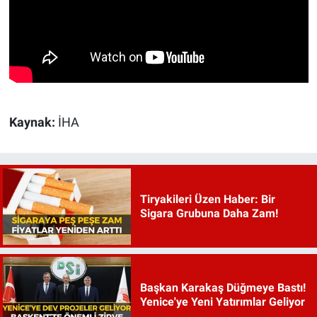
Kaynak:
İHA
Tiryakileri Üzen Haber: Bir
Sigara Grubuna Daha Zam!
Başkan Karakaş Düğmeye Bastı!
Yenice'ye Yeni Yatırımlar Geliyor