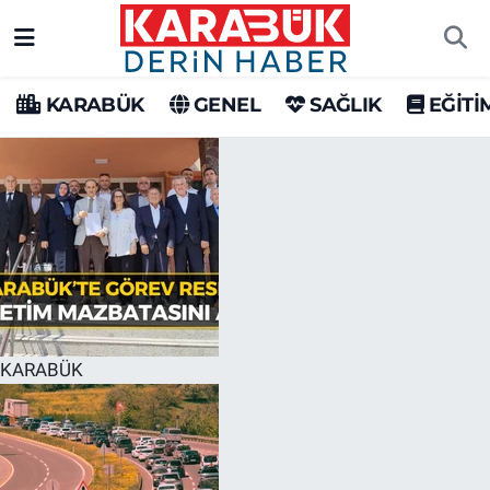
Karabük Nöbetçi Eczaneler
KARABÜK
GENEL
SAĞLIK
EĞİTİ
Karabük Hava Durumu
Karabük Trafik Yoğunluk Haritası
Süper Lig Puan Durumu ve Fikstür
Tüm Manşetler
Son Dakika Haberleri
KARABÜK
Haber Arşivi