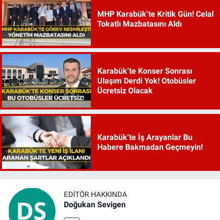
MHP Karabük’te Kritik Gün! Celal
Tokatlı Mazbatasını Aldı
Karabük’te Konser Sonrası
Ulaşım Derdi Yok! Otobüsler
Ücretsiz Olacak
Karabük’te İş Arayanlar Bu
Habere Bakmadan Geçmeyin!
EDITÖR HAKKINDA
Doğukan Sevigen