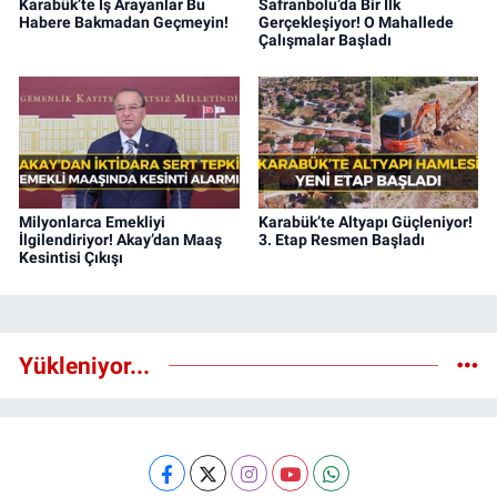
Karabük’te İş Arayanlar Bu
Safranbolu’da Bir İlk
Habere Bakmadan Geçmeyin!
Gerçekleşiyor! O Mahallede
Çalışmalar Başladı
Milyonlarca Emekliyi
Karabük’te Altyapı Güçleniyor!
İlgilendiriyor! Akay’dan Maaş
3. Etap Resmen Başladı
Kesintisi Çıkışı
Yükleniyor...