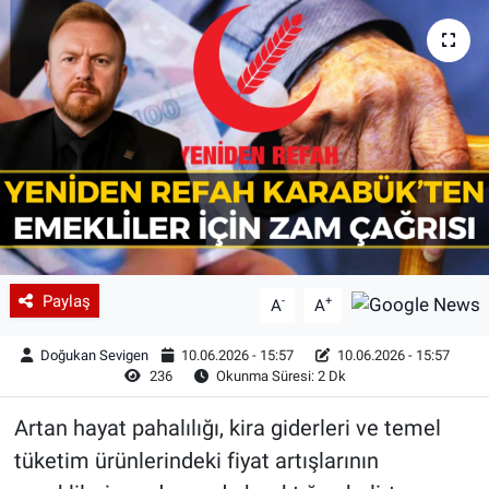
Paylaş
-
+
A
A
Doğukan Sevigen
10.06.2026 - 15:57
10.06.2026 - 15:57
236
Okunma Süresi: 2 Dk
Artan hayat pahalılığı, kira giderleri ve temel
tüketim ürünlerindeki fiyat artışlarının