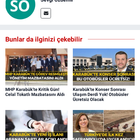
Bunlar da ilginizi çekebilir
MHP Karabük’te Kritik Gün!
Karabük’te Konser Sonrası
Celal Tokatlı Mazbatasını Aldı
Ulaşım Derdi Yok! Otobüsler
Ücretsiz Olacak