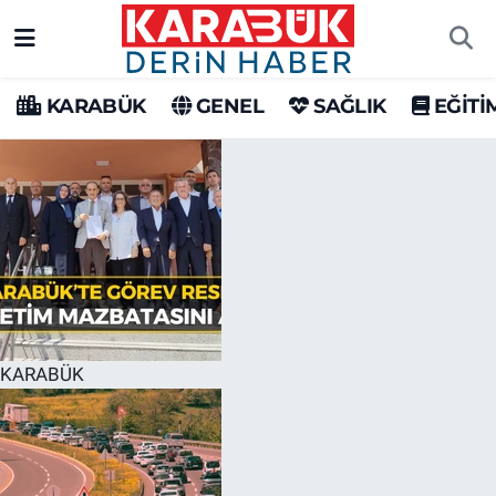
Karabük Nöbetçi Eczaneler
KARABÜK
GENEL
SAĞLIK
EĞİTİ
Karabük Hava Durumu
Karabük Trafik Yoğunluk Haritası
Süper Lig Puan Durumu ve Fikstür
Tüm Manşetler
Son Dakika Haberleri
KARABÜK
Haber Arşivi