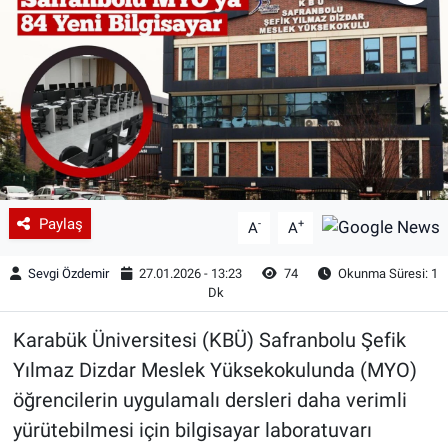
Paylaş
-
+
A
A
Sevgi Özdemir
27.01.2026 - 13:23
74
Okunma Süresi: 1
Dk
Karabük Üniversitesi (KBÜ) Safranbolu Şefik
Yılmaz Dizdar Meslek Yüksekokulunda (MYO)
öğrencilerin uygulamalı dersleri daha verimli
yürütebilmesi için bilgisayar laboratuvarı