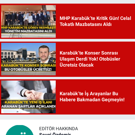
MHP Karabük’te Kritik Gün! Celal
Tokatlı Mazbatasını Aldı
Karabük’te Konser Sonrası
Ulaşım Derdi Yok! Otobüsler
Ücretsiz Olacak
Karabük’te İş Arayanlar Bu
Habere Bakmadan Geçmeyin!
EDITÖR HAKKINDA
Sevgi Özdemir