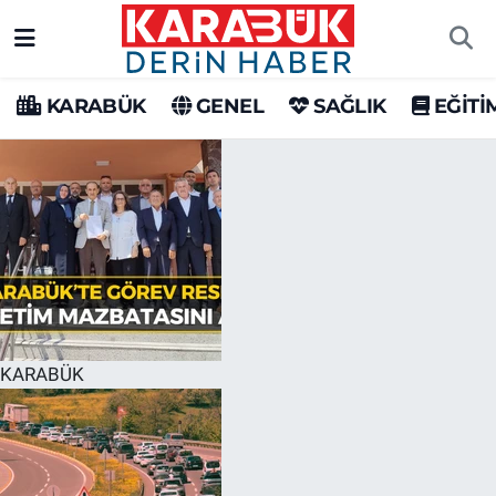
Karabük Nöbetçi Eczaneler
KARABÜK
GENEL
SAĞLIK
EĞİTİ
Karabük Hava Durumu
Karabük Trafik Yoğunluk Haritası
Süper Lig Puan Durumu ve Fikstür
Tüm Manşetler
Son Dakika Haberleri
KARABÜK
Haber Arşivi