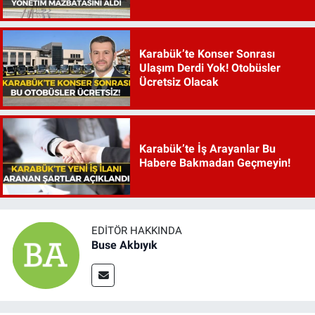
Karabük’te Konser Sonrası
Ulaşım Derdi Yok! Otobüsler
Ücretsiz Olacak
Karabük’te İş Arayanlar Bu
Habere Bakmadan Geçmeyin!
EDITÖR HAKKINDA
Buse Akbıyık