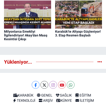
Milyonlarca Emekliyi
Karabük’te Altyapı Güçleniyor!
İlgilendiriyor! Akay’dan Maaş
3. Etap Resmen Başladı
Kesintisi Çıkışı
Yükleniyor...
KARABÜK
GENEL
SAĞLIK
EĞİTİM
TEKNOLOJİ
ARŞİV
KÜNYE
İLETİŞİM