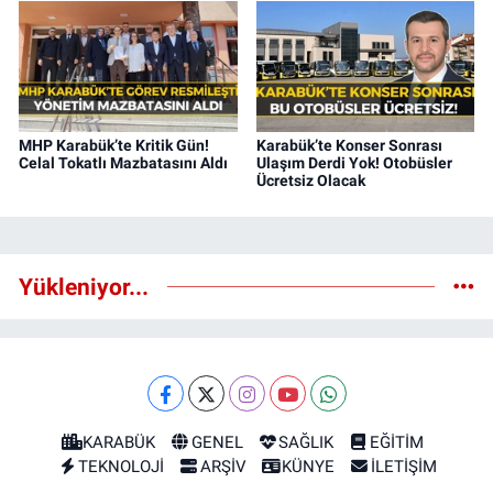
MHP Karabük’te Kritik Gün!
Karabük’te Konser Sonrası
Celal Tokatlı Mazbatasını Aldı
Ulaşım Derdi Yok! Otobüsler
Ücretsiz Olacak
Yükleniyor...
KARABÜK
GENEL
SAĞLIK
EĞİTİM
TEKNOLOJİ
ARŞİV
KÜNYE
İLETİŞİM