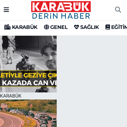
Karabük Nöbetçi Eczaneler
KARABÜK
GENEL
SAĞLIK
EĞİTİ
Karabük Hava Durumu
Karabük Trafik Yoğunluk Haritası
Süper Lig Puan Durumu ve Fikstür
Tüm Manşetler
Son Dakika Haberleri
KARABÜK
Haber Arşivi