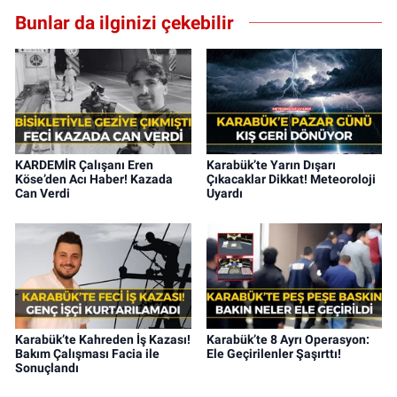
Bunlar da ilginizi çekebilir
KARDEMİR Çalışanı Eren
Karabük’te Yarın Dışarı
Köse’den Acı Haber! Kazada
Çıkacaklar Dikkat! Meteoroloji
Can Verdi
Uyardı
Karabük’te Kahreden İş Kazası!
Karabük’te 8 Ayrı Operasyon:
Bakım Çalışması Facia ile
Ele Geçirilenler Şaşırttı!
Sonuçlandı