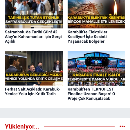
Safranbolu’da Tarihi Gün! 42.
Karabük’te Elektrikler
Alay’ın Kahramanları İçin Sergi
Kesiliyor! İşte Kesinti
Açıldı
Yaşanacak Bölgeler
Ferhat Salt Açıkladı: Karabük-
Karabük’ten TEKNOFEST
Yenice Yolu İçin Kritik Tarih
Finaline Uzanan Başarı! O
Proje Çok Konuşulacak
Yükleniyor...