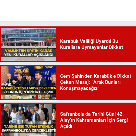
Karabük Valiliği Uyardı! Bu
Kurallara Uymayanlar Dikkat
Cem Şahin’den Karabük’e Dikkat
Çeken Mesaj: “Artık Bunları
Konuşmayacağız”
Safranbolu’da Tarihi Gün! 42.
Alay’ın Kahramanları İçin Sergi
Açıldı