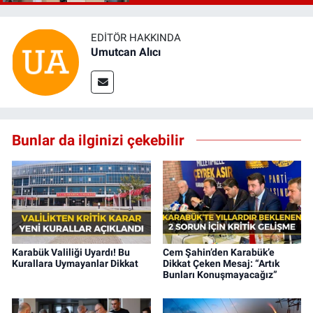
EDITÖR HAKKINDA
Umutcan Alıcı
Bunlar da ilginizi çekebilir
Karabük Valiliği Uyardı! Bu
Cem Şahin’den Karabük’e
Kurallara Uymayanlar Dikkat
Dikkat Çeken Mesaj: “Artık
Bunları Konuşmayacağız”