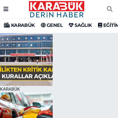
Karabük Nöbetçi Eczaneler
KARABÜK
GENEL
SAĞLIK
EĞİTİ
Karabük Hava Durumu
Karabük Trafik Yoğunluk Haritası
Süper Lig Puan Durumu ve Fikstür
Tüm Manşetler
Son Dakika Haberleri
KARABÜK
Haber Arşivi