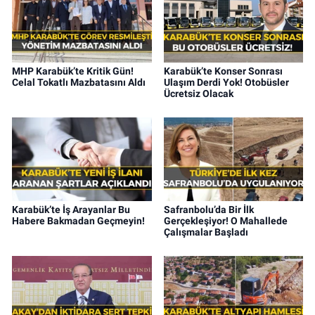
MHP Karabük’te Kritik Gün!
Karabük’te Konser Sonrası
Celal Tokatlı Mazbatasını Aldı
Ulaşım Derdi Yok! Otobüsler
Ücretsiz Olacak
Karabük’te İş Arayanlar Bu
Safranbolu’da Bir İlk
Habere Bakmadan Geçmeyin!
Gerçekleşiyor! O Mahallede
Çalışmalar Başladı