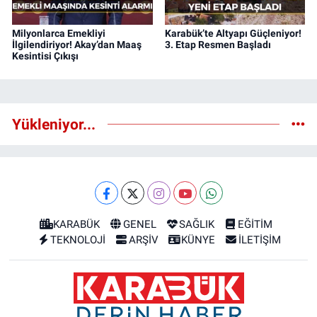
Milyonlarca Emekliyi
Karabük’te Altyapı Güçleniyor!
İlgilendiriyor! Akay’dan Maaş
3. Etap Resmen Başladı
Kesintisi Çıkışı
Yükleniyor...
KARABÜK
GENEL
SAĞLIK
EĞİTİM
TEKNOLOJİ
ARŞİV
KÜNYE
İLETİŞİM