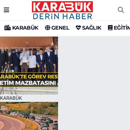
Karabük Nöbetçi Eczaneler
KARABÜK
GENEL
SAĞLIK
EĞİTİ
Karabük Hava Durumu
Karabük Trafik Yoğunluk Haritası
Süper Lig Puan Durumu ve Fikstür
Tüm Manşetler
Son Dakika Haberleri
KARABÜK
Haber Arşivi