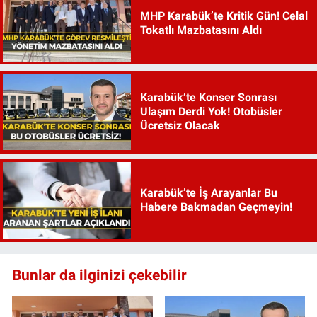
MHP Karabük’te Kritik Gün! Celal
Tokatlı Mazbatasını Aldı
Karabük’te Konser Sonrası
Ulaşım Derdi Yok! Otobüsler
Ücretsiz Olacak
Karabük’te İş Arayanlar Bu
Habere Bakmadan Geçmeyin!
Bunlar da ilginizi çekebilir