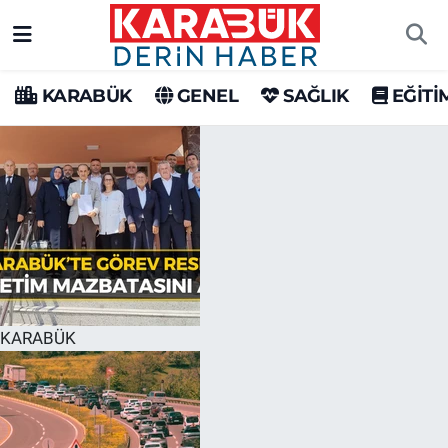
Karabük Nöbetçi Eczaneler
KARABÜK
GENEL
SAĞLIK
EĞİTİ
Karabük Hava Durumu
Karabük Trafik Yoğunluk Haritası
Süper Lig Puan Durumu ve Fikstür
Tüm Manşetler
Son Dakika Haberleri
KARABÜK
Haber Arşivi