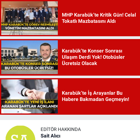
MHP Karabük’te Kritik Gün! Celal
Tokatlı Mazbatasını Aldı
Karabük’te Konser Sonrası
Ulaşım Derdi Yok! Otobüsler
Ücretsiz Olacak
Karabük’te İş Arayanlar Bu
Habere Bakmadan Geçmeyin!
EDITÖR HAKKINDA
Sait Alıcı