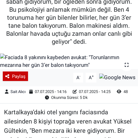
sabah gidiyorum, bir öğleden sonra gidiyorum.
Bu psikolojiyi anlamak mümkün değil. Ben 4
torunuma her gün bilenler bilirler, her gün 3’er
tane balon takıyorum. Balon makinesi aldım.
Balonlar havada uçtuğu zaman onlar canlı gibi
geliyor" dedi.
Paylaş
-
+
A
A
Sait Alıcı
07.07.2025 - 14:16
07.07.2025 - 14:25
48
Okunma Süresi: 5 Dk
Kartalkaya’daki otel yangını faciasında
ailesinden 8 kişiyi toprağa veren avukat Yüksel
Gültekin, "Ben mezara iki kere gidiyorum. Bir