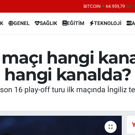
BITCOIN
64.959,79
%1.
DOLAR
47,7436
%0.
K
GENEL
SAĞLIK
EĞİTİM
TEKNOLOJİ
A
EURO
55,2510
%0.
STERLİN
64,4811
%0.
GRAM ALTIN
6660.55
%0.
maçı hangi kana
BİST100
13.779
%-
 hangi kanalda?
on 16 play-off turu ilk maçında İngiliz t
Y