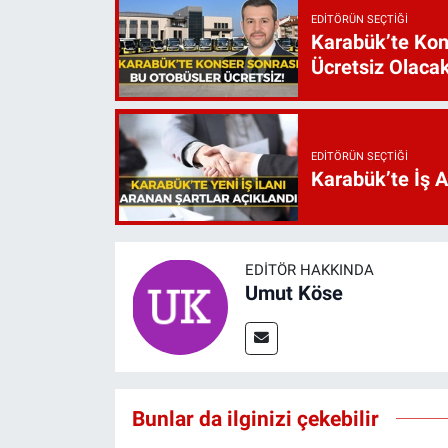
EDITÖRÜN SEÇTIĞI
Karabük’te Kon
Ücretsiz Olaca
EDITÖRÜN SEÇTIĞI
Karabük’te İş 
EDITÖR HAKKINDA
Umut Köse
Bunlar da ilginizi çekebilir