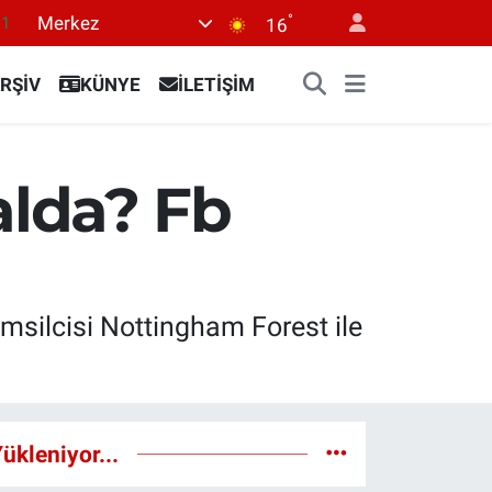
°
Merkez
11
16
18
RŞİV
KÜNYE
İLETİŞİM
32
38
03
lda? Fb
14
emsilcisi Nottingham Forest ile
ükleniyor...