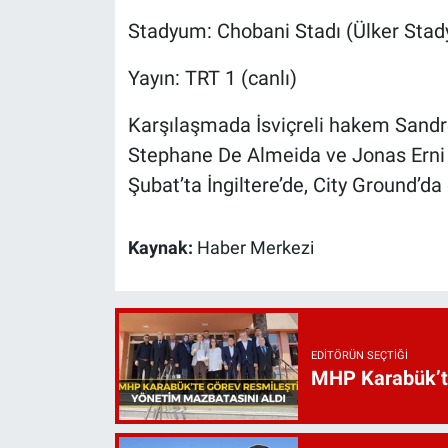
Stadyum: Chobani Stadı (Ülker Sta
Yayın: TRT 1 (canlı)
Karşılaşmada İsviçreli hakem Sandro
Stephane De Almeida ve Jonas Erni
Şubat’ta İngiltere’de, City Ground’d
Kaynak:
Haber Merkezi
EDITÖRÜN SEÇTIĞI
MHP Karabük’te 