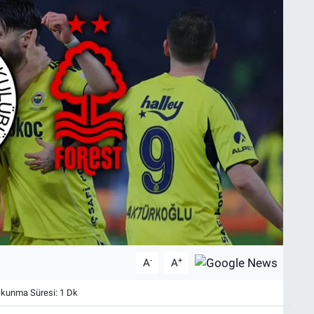
-
+
A
A
kunma Süresi: 1 Dk