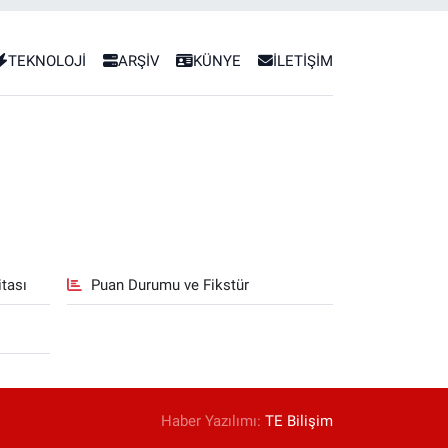
TEKNOLOJİ
ARŞİV
KÜNYE
İLETİŞİM
tası
Puan Durumu ve Fikstür
Haber Yazılımı:
TE Bilişim