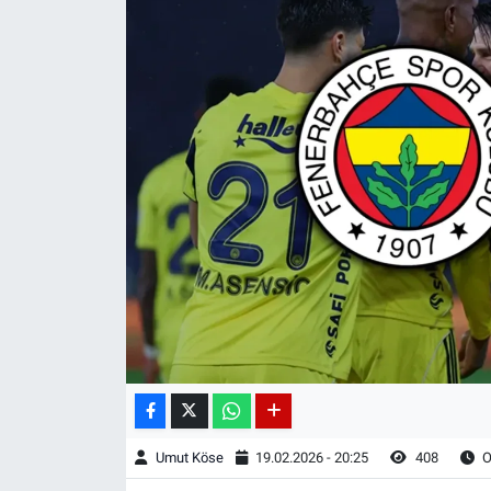
Umut Köse
19.02.2026 - 20:25
408
O