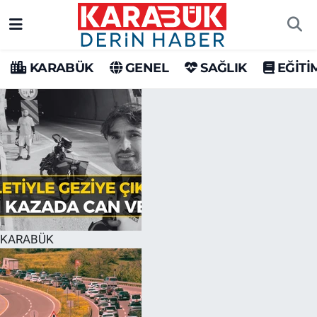
Karabük Nöbetçi Eczaneler
KARABÜK
GENEL
SAĞLIK
EĞİTİ
Karabük Hava Durumu
Karabük Trafik Yoğunluk Haritası
Süper Lig Puan Durumu ve Fikstür
Tüm Manşetler
Son Dakika Haberleri
KARABÜK
Haber Arşivi