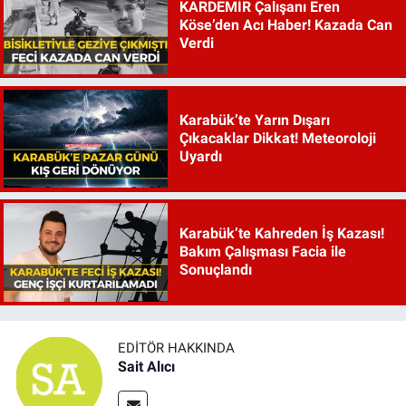
KARDEMİR Çalışanı Eren
Köse’den Acı Haber! Kazada Can
Verdi
Karabük’te Yarın Dışarı
Çıkacaklar Dikkat! Meteoroloji
Uyardı
Karabük’te Kahreden İş Kazası!
Bakım Çalışması Facia ile
Sonuçlandı
EDITÖR HAKKINDA
Sait Alıcı