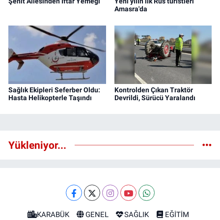
Şehit Ailesinden İftar Yemeği
Yeni yılın ilk Rus turistleri
Amasra'da
Sağlık Ekipleri Seferber Oldu:
Kontrolden Çıkan Traktör
Hasta Helikopterle Taşındı
Devrildi, Sürücü Yaralandı
Yükleniyor...
KARABÜK
GENEL
SAĞLIK
EĞİTİM