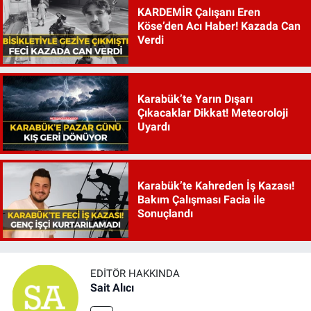
KARDEMİR Çalışanı Eren
Köse’den Acı Haber! Kazada Can
Verdi
Karabük’te Yarın Dışarı
Çıkacaklar Dikkat! Meteoroloji
Uyardı
Karabük’te Kahreden İş Kazası!
Bakım Çalışması Facia ile
Sonuçlandı
EDITÖR HAKKINDA
Sait Alıcı