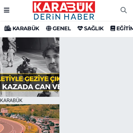
Karabük Nöbetçi Eczaneler
KARABÜK
GENEL
SAĞLIK
EĞİTİ
Karabük Hava Durumu
Karabük Trafik Yoğunluk Haritası
Süper Lig Puan Durumu ve Fikstür
Tüm Manşetler
Son Dakika Haberleri
KARABÜK
Haber Arşivi