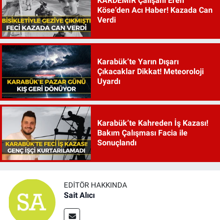
KARDEMİR Çalışanı Eren
Köse’den Acı Haber! Kazada Can
Verdi
Karabük’te Yarın Dışarı
Çıkacaklar Dikkat! Meteoroloji
Uyardı
Karabük’te Kahreden İş Kazası!
Bakım Çalışması Facia ile
Sonuçlandı
EDITÖR HAKKINDA
Sait Alıcı