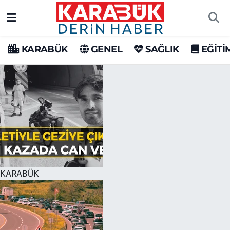
Karabük Nöbetçi Eczaneler
KARABÜK
GENEL
SAĞLIK
EĞİTİ
Karabük Hava Durumu
Karabük Trafik Yoğunluk Haritası
Süper Lig Puan Durumu ve Fikstür
Tüm Manşetler
Son Dakika Haberleri
KARABÜK
Haber Arşivi