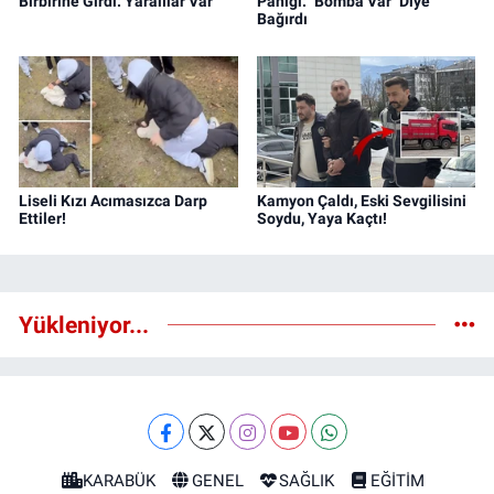
Birbirine Girdi: Yaralılar Var
Paniği: "Bomba Var" Diye
Bağırdı
Liseli Kızı Acımasızca Darp
Kamyon Çaldı, Eski Sevgilisini
Ettiler!
Soydu, Yaya Kaçtı!
Yükleniyor...
KARABÜK
GENEL
SAĞLIK
EĞİTİM