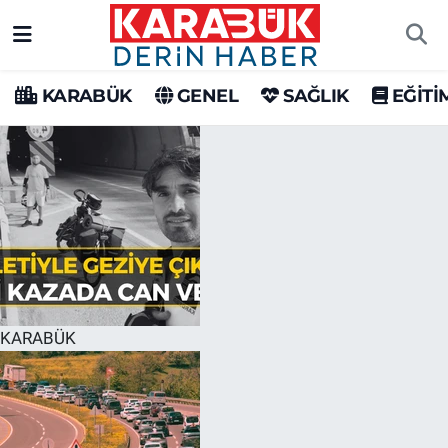
Karabük Nöbetçi Eczaneler
KARABÜK
GENEL
SAĞLIK
EĞİTİ
Karabük Hava Durumu
Karabük Trafik Yoğunluk Haritası
Süper Lig Puan Durumu ve Fikstür
Tüm Manşetler
Son Dakika Haberleri
KARABÜK
Haber Arşivi