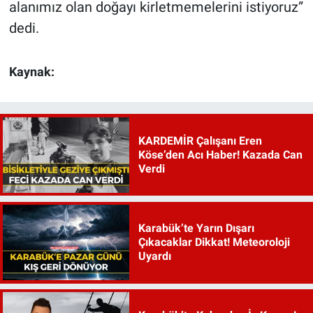
alanımız olan doğayı kirletmemelerini istiyoruz”
dedi.
Kaynak:
KARDEMİR Çalışanı Eren
Köse’den Acı Haber! Kazada Can
Verdi
Karabük’te Yarın Dışarı
Çıkacaklar Dikkat! Meteoroloji
Uyardı