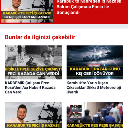
Karabük’te Kahreden İş Kazası!
Bakım Çalışması Facia ile
Sonuçlandı
Bunlar da ilginizi çekebilir
KARDEMİR Çalışanı Eren
Karabük’te Yarın Dışarı
Köse’den Acı Haber! Kazada
Çıkacaklar Dikkat! Meteoroloji
Can Verdi
Uyardı