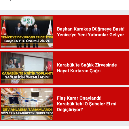
Başkan Karakaş Düğmeye Bastı!
Yenice'ye Yeni Yatırımlar Geliyor
Karabük’te Sağlık Zirvesinde
Hayat Kurtaran Çağrı
Flaş Karar Onaylandı!
Karabük’teki O Şubeler El mi
Değiştiriyor?