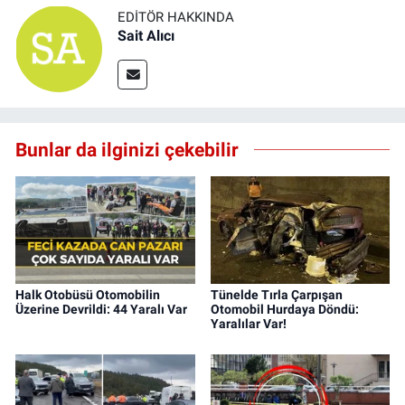
EDITÖR HAKKINDA
Sait Alıcı
Bunlar da ilginizi çekebilir
Halk Otobüsü Otomobilin
Tünelde Tırla Çarpışan
Üzerine Devrildi: 44 Yaralı Var
Otomobil Hurdaya Döndü:
Yaralılar Var!