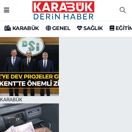
Karabük Nöbetçi Eczaneler
KARABÜK
GENEL
SAĞLIK
EĞİTİ
Karabük Hava Durumu
Karabük Trafik Yoğunluk Haritası
Süper Lig Puan Durumu ve Fikstür
Tüm Manşetler
Son Dakika Haberleri
KARABÜK
Haber Arşivi