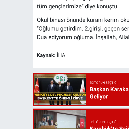
tüm gençlerimize" diye konuştu.
Okul binası önünde kuranı kerim oku
"Oğlumu getirdim. 2.girişi, geçen s
Dua ediyorum oğluma. İnşallah, Allah 
Kaynak:
İHA
EDITÖRÜN SEÇTIĞI
Başkan Karakaş
Geliyor
EDITÖRÜN SEÇTIĞI
Karabük’te Sağ