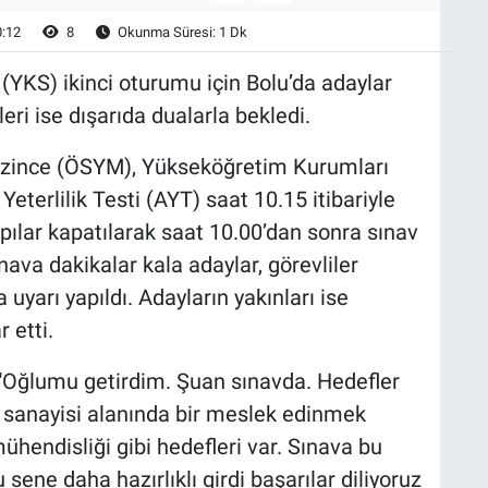
0:12
8
Okunma Süresi: 1 Dk
(YKS) ikinci oturumu için Bolu’da adaylar
eri ise dışarıda dualarla bekledi.
zince (ÖSYM), Yükseköğretim Kurumları
eterlilik Testi (AYT) saat 10.15 itibariyle
pılar kapatılarak saat 10.00’dan sonra sınav
va dakikalar kala adaylar, görevliler
yarı yapıldı. Adayların yakınları ise
 etti.
 "Oğlumu getirdim. Şuan sınavda. Hedefler
sanayisi alanında bir meslek edinmek
ühendisliği gibi hedefleri var. Sınava bu
sene daha hazırlıklı girdi başarılar diliyoruz