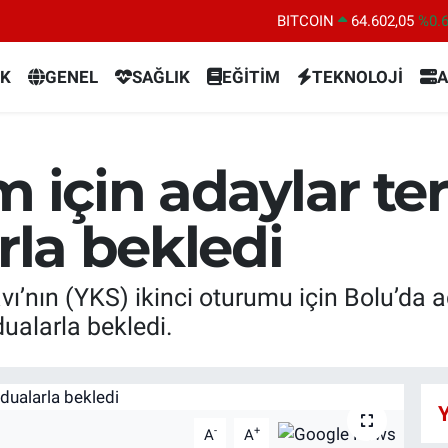
BITCOIN
64.602,05
%0.
DOLAR
47,5986
%0.
K
GENEL
SAĞLIK
EĞİTİM
TEKNOLOJİ
A
EURO
55,0700
%0
STERLİN
64,2438
%0.
GRAM ALTIN
6513.94
%0.
m için adaylar te
BİST100
13.768
%4
arla bekledi
’nın (YKS) ikinci oturumu için Bolu’da a
dualarla bekledi.
Y
-
+
A
A