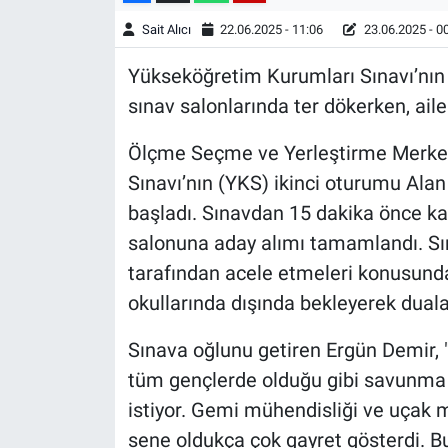
Sait Alıcı
22.06.2025 - 11:06
23.06.2025 - 0
Yükseköğretim Kurumları Sınavı’nın 
sınav salonlarında ter dökerken, ailel
Ölçme Seçme ve Yerleştirme Merke
Sınavı’nın (YKS) ikinci oturumu Alan Y
başladı. Sınavdan 15 dakika önce ka
salonuna aday alımı tamamlandı. Sına
tarafından acele etmeleri konusunda u
okullarında dışında bekleyerek dualar
Sınava oğlunu getiren Ergün Demir,
tüm gençlerde olduğu gibi savunma 
istiyor. Gemi mühendisliği ve uçak m
sene oldukça çok gayret gösterdi. Bu 