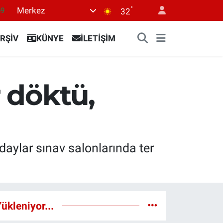
°
Merkez
69
32
06
RŞİV
KÜNYE
İLETİŞİM
.1
21
32
r döktü,
8
daylar sınav salonlarında ter
ükleniyor...