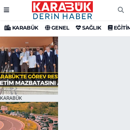
Karabük Nöbetçi Eczaneler
KARABÜK
GENEL
SAĞLIK
EĞİTİ
Karabük Hava Durumu
Karabük Trafik Yoğunluk Haritası
Süper Lig Puan Durumu ve Fikstür
Tüm Manşetler
Son Dakika Haberleri
KARABÜK
Haber Arşivi