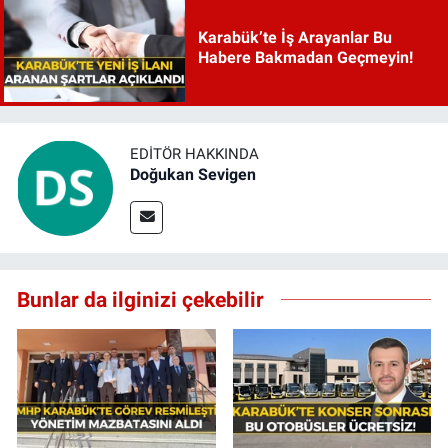
Karabük’te İş Arayanlar Bu
Habere Bakmadan Geçmeyin!
EDITÖR HAKKINDA
Doğukan Sevigen
Bunlar da ilginizi çekebilir