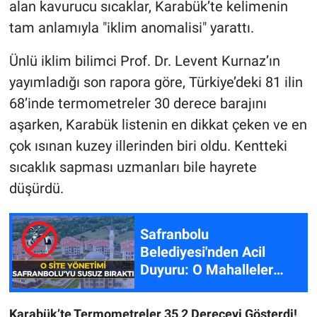
alan kavurucu sıcaklar, Karabük’te kelimenin
tam anlamıyla "iklim anomalisi" yarattı.
Ünlü iklim bilimci Prof. Dr. Levent Kurnaz’ın
yayımladığı son rapora göre, Türkiye’deki 81 ilin
68’inde termometreler 30 derece barajını
aşarken, Karabük listenin en dikkat çeken ve en
çok ısınan kuzey illerinden biri oldu. Kentteki
sıcaklık sapması uzmanları bile hayrete
düşürdü.
Safranbolu
Belediyesi'nden Acil
Duyuru: O Mahalleler
Susuz Kalacak!
Karabük’te Termometreler 35,2 Dereceyi Gösterdi!