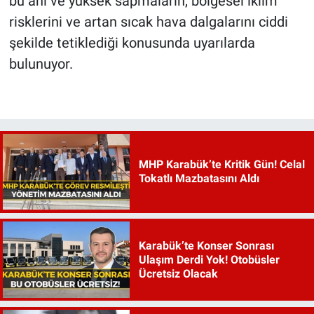
bu ani ve yüksek sapmaların, bölgesel iklim
risklerini ve artan sıcak hava dalgalarını ciddi
şekilde tetiklediği konusunda uyarılarda
bulunuyor.
MHP Karabük’te Kritik Gün! Celal
Tokatlı Mazbatasını Aldı
Karabük’te Konser Sonrası
Ulaşım Derdi Yok! Otobüsler
Ücretsiz Olacak