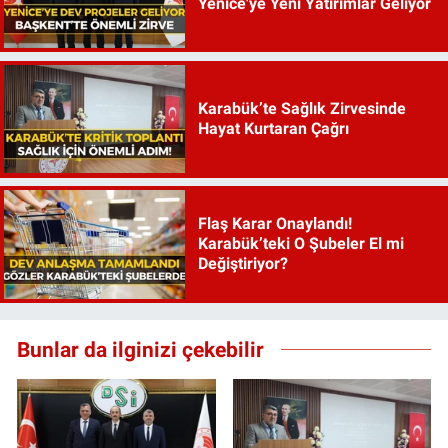
Yenice'ye Yeni Yatırımlar Geliyor
Karabük’te Sağlık Zirvesinde
Hayat Kurtaran Çağrı
Flaş Karar Onaylandı!
Karabük’teki O Şubeler El mi
Değiştiriyor?
Bunlar da ilginizi çekebilir