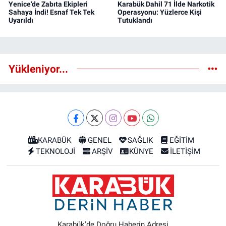
Yenice’de Zabıta Ekipleri
Karabük Dahil 71 İlde Narkotik
Sahaya İndi! Esnaf Tek Tek
Operasyonu: Yüzlerce Kişi
Uyarıldı
Tutuklandı
Yükleniyor...
KARABÜK
GENEL
SAĞLIK
EĞİTİM
TEKNOLOJİ
ARŞİV
KÜNYE
İLETİŞİM
Karabük'de Doğru Haberin Adresi