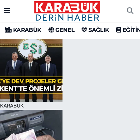
Karabük Nöbetçi Eczaneler
KARABÜK
GENEL
SAĞLIK
EĞİTİ
Karabük Hava Durumu
Karabük Trafik Yoğunluk Haritası
Süper Lig Puan Durumu ve Fikstür
Tüm Manşetler
Son Dakika Haberleri
KARABÜK
Haber Arşivi