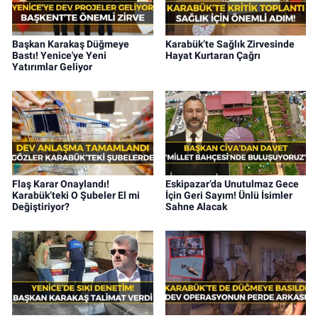
Başkan Karakaş Düğmeye
Karabük’te Sağlık Zirvesinde
Bastı! Yenice'ye Yeni
Hayat Kurtaran Çağrı
Yatırımlar Geliyor
Flaş Karar Onaylandı!
Eskipazar’da Unutulmaz Gece
Karabük’teki O Şubeler El mi
İçin Geri Sayım! Ünlü İsimler
Değiştiriyor?
Sahne Alacak