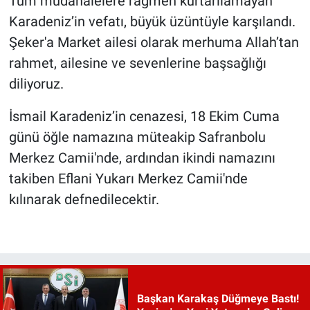
Tüm müdahalelere rağmen kurtarılamayan
Karadeniz’in vefatı, büyük üzüntüyle karşılandı.
Şeker'a Market ailesi olarak merhuma Allah’tan
rahmet, ailesine ve sevenlerine başsağlığı
diliyoruz.
İsmail Karadeniz’in cenazesi, 18 Ekim Cuma
günü öğle namazına müteakip Safranbolu
Merkez Camii'nde, ardından ikindi namazını
takiben Eflani Yukarı Merkez Camii'nde
kılınarak defnedilecektir.
Başkan Karakaş Düğmeye Bastı!