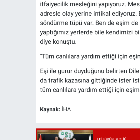
itfaiyecilik mesleğini yapıyoruz. 
adresle olay yerine intikal ediyoru
söndürme tüpü var. Ben de eşim de b
yaptığımız yerlerde bile kendimizi b
diye konuştu.
"Tüm canlılara yardım ettiği için e
Eşi ile gurur duyduğunu belirten Di
da trafik kazasına gittiğinde ister 
tüm canlılara yardım ettiği için eşi
Kaynak:
İHA
EDITÖRÜN SEÇTIĞI