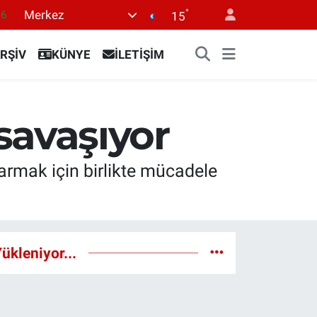
°
Merkez
16
15
06
RŞİV
KÜNYE
İLETİŞİM
02
.2
12
e savaşıyor
0
tarmak için birlikte mücadele
ükleniyor...