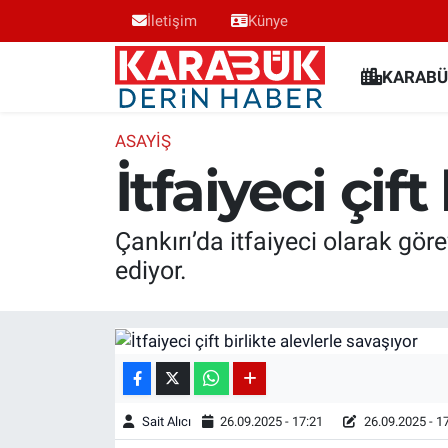
İletişim
Künye
Karabük Nöbetçi Eczaneler
KARABÜ
Karabük Hava Durumu
ASAYIŞ
İtfaiyeci çift
Karabük Trafik Yoğunluk Haritası
Süper Lig Puan Durumu ve Fikstür
Çankırı’da itfaiyeci olarak gör
ediyor.
Tüm Manşetler
Son Dakika Haberleri
Haber Arşivi
Sait Alıcı
26.09.2025 - 17:21
26.09.2025 - 1