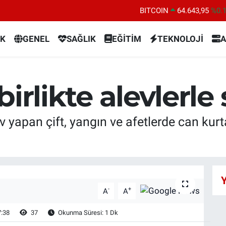
BITCOIN
64.643,95
%0.
DOLAR
47,6006
%0.
K
GENEL
SAĞLIK
EĞİTİM
TEKNOLOJİ
A
EURO
55,0250
%0.
STERLİN
64,2398
%0
GRAM ALTIN
6500.87
%0.
 birlikte alevlerl
BİST100
13.799
%7
ev yapan çift, yangın ve afetlerde can kur
Y
-
+
A
A
7:38
37
Okunma Süresi: 1 Dk