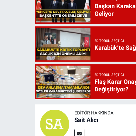
Başkan Karakaş
Geliyor
EDITÖRÜN SEÇTIĞI
Karabük’te Sağ
EDITÖRÜN SEÇTIĞI
Flaş Karar Onay
Değiştiriyor?
EDITÖR HAKKINDA
Sait Alıcı