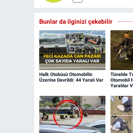
Bunlar da ilginizi çekebilir
Halk Otobüsü Otomobilin
Tünelde Tı
Üzerine Devrildi: 44 Yaralı Var
Otomobil 
Yaralılar V