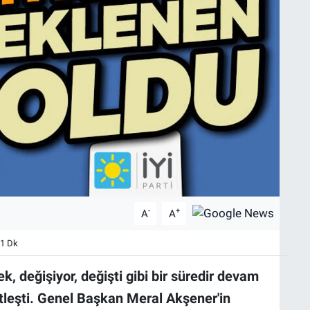
-
+
A
A
 1 Dk
k, değişiyor, değişti gibi bir süredir devam
leşti. Genel Başkan Meral Akşener'in