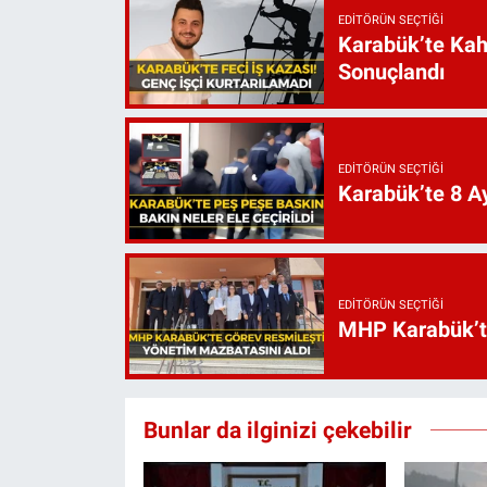
EDITÖRÜN SEÇTIĞI
Karabük’te Kah
Sonuçlandı
EDITÖRÜN SEÇTIĞI
Karabük’te 8 Ay
EDITÖRÜN SEÇTIĞI
MHP Karabük’te 
Bunlar da ilginizi çekebilir