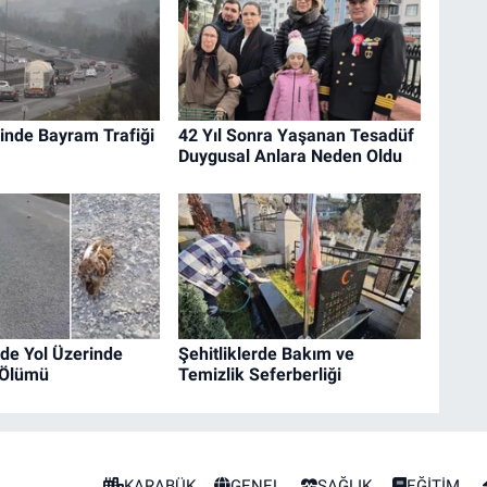
inde Bayram Trafiği
42 Yıl Sonra Yaşanan Tesadüf
Duygusal Anlara Neden Oldu
de Yol Üzerinde
Şehitliklerde Bakım ve
 Ölümü
Temizlik Seferberliği
KARABÜK
GENEL
SAĞLIK
EĞİTİM