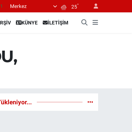
°
Merkez
11
25
18
RŞİV
KÜNYE
İLETİŞİM
32
38
03
U,
14
ükleniyor...