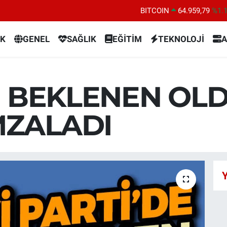
BITCOIN
64.959,79
%1.
DOLAR
47,7436
%0.
K
GENEL
SAĞLIK
EĞİTİM
TEKNOLOJİ
A
EURO
55,2510
%0.
STERLİN
64,4811
%0.
GRAM ALTIN
6660.55
%0.
DE BEKLENEN OLD
BİST100
13.779
%-
MZALADI
Y