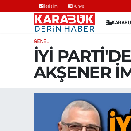
İletişim
Künye
Karabük Nöbetçi Eczaneler
KARABÜ
Karabük Hava Durumu
GENEL
İYİ PARTİ'
Karabük Trafik Yoğunluk Haritası
AKŞENER İ
Süper Lig Puan Durumu ve Fikstür
Tüm Manşetler
Son Dakika Haberleri
Haber Arşivi