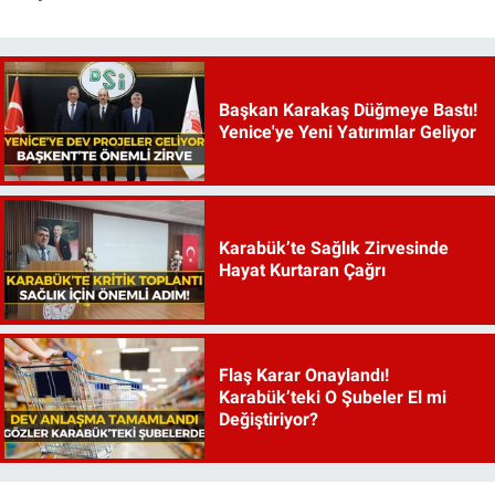
Başkan Karakaş Düğmeye Bastı!
Yenice'ye Yeni Yatırımlar Geliyor
Karabük’te Sağlık Zirvesinde
Hayat Kurtaran Çağrı
Flaş Karar Onaylandı!
Karabük’teki O Şubeler El mi
Değiştiriyor?