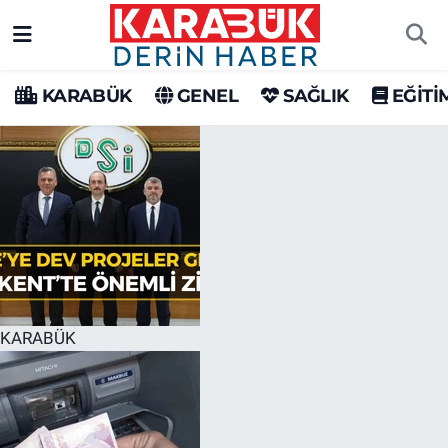
Karabük Nöbetçi Eczaneler
KARABÜK
GENEL
SAĞLIK
EĞİTİ
Karabük Hava Durumu
Karabük Trafik Yoğunluk Haritası
Süper Lig Puan Durumu ve Fikstür
Tüm Manşetler
Son Dakika Haberleri
KARABÜK
Haber Arşivi