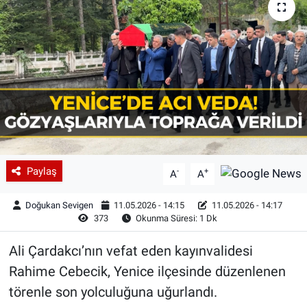
Paylaş
-
+
A
A
Doğukan Sevigen
11.05.2026 - 14:15
11.05.2026 - 14:17
373
Okunma Süresi: 1 Dk
Ali Çardakcı’nın vefat eden kayınvalidesi
Rahime Cebecik, Yenice ilçesinde düzenlenen
törenle son yolculuğuna uğurlandı.