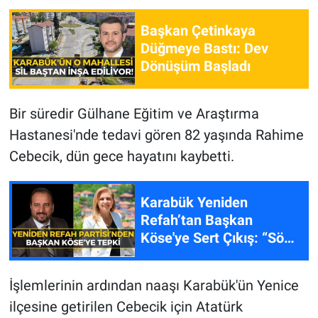
Başkan Çetinkaya
Düğmeye Bastı: Dev
Dönüşüm Başladı
Bir süredir Gülhane Eğitim ve Araştırma
Hastanesi'nde tedavi gören 82 yaşında Rahime
Cebecik, dün gece hayatını kaybetti.
Karabük Yeniden
Refah’tan Başkan
Köse'ye Sert Çıkış: “Söz
Vermişti...”
İşlemlerinin ardından naaşı Karabük'ün Yenice
ilçesine getirilen Cebecik için Atatürk