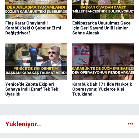
Flaş Karar Onaylandı!
Eskipazar’da Unutulmaz Gece
Karabük’teki O Şubeler El mi
İçin Geri Sayım! Ünlü İsimler
Değiştiriyor?
Sahne Alacak
Yenice’de Zabıta Ekipleri
Karabük Dahil 71 İlde Narkotik
Sahaya İndi! Esnaf Tek Tek
Operasyonu: Yüzlerce Kişi
Uyarıldı
Tutuklandı
Yükleniyor...