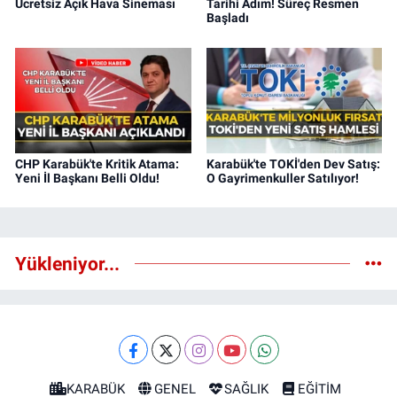
Ücretsiz Açık Hava Sineması
Tarihi Adım! Süreç Resmen
Başladı
CHP Karabük'te Kritik Atama:
Karabük'te TOKİ'den Dev Satış:
Yeni İl Başkanı Belli Oldu!
O Gayrimenkuller Satılıyor!
Yükleniyor...
KARABÜK
GENEL
SAĞLIK
EĞİTİM