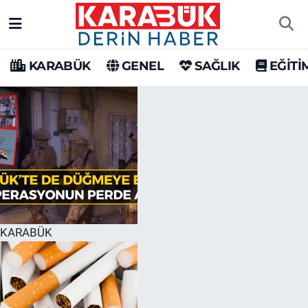
Karabük Nöbetçi Eczaneler
KARABÜK
GENEL
SAĞLIK
EĞİTİ
Karabük Hava Durumu
Karabük Trafik Yoğunluk Haritası
Süper Lig Puan Durumu ve Fikstür
Tüm Manşetler
Son Dakika Haberleri
KARABÜK
Haber Arşivi