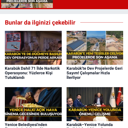
Bunlar da ilginizi çekebilir
Karabük Dahil 71 İlde Narkotik
Karabük’te Dev Projelerde Geri
Operasyonu: Yüzlerce Kişi
Sayım! Çalışmalar Hızla
Tutuklandı
İlerliyor
Yenice Belediyesi'nden
Karabük–Yenice Yolunda