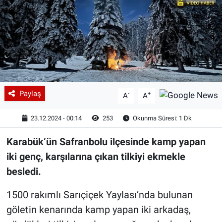
Paylaş
-
+
A
A
23.12.2024 - 00:14
253
Okunma Süresi: 1 Dk
Karabük’ün Safranbolu ilçesinde kamp yapan
iki genç, karşılarına çıkan tilkiyi ekmekle
besledi.
1500 rakımlı Sarıçiçek Yaylası’nda bulunan
göletin kenarında kamp yapan iki arkadaş,