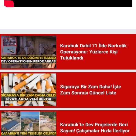
Karabük Dahil 71 İlde Narkotik
Operasyonu: Yüzlerce Kişi
Tutuklandı
Sigaraya Bir Zam Daha! İşte
Zam Sonrası Güncel Liste
Karabük’te Dev Projelerde Geri
Sayım! Çalışmalar Hızla İlerliyor