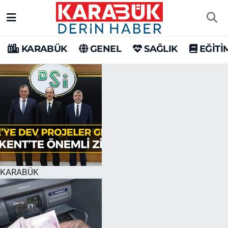
Karabük Nöbetçi Eczaneler
KARABÜK
GENEL
SAĞLIK
EĞİTİ
Karabük Hava Durumu
Karabük Trafik Yoğunluk Haritası
Süper Lig Puan Durumu ve Fikstür
Tüm Manşetler
Son Dakika Haberleri
KARABÜK
Haber Arşivi