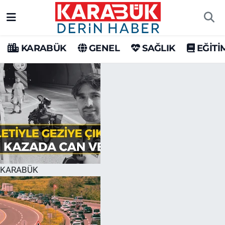
Karabük Nöbetçi Eczaneler
KARABÜK
GENEL
SAĞLIK
EĞİTİ
Karabük Hava Durumu
Karabük Trafik Yoğunluk Haritası
Süper Lig Puan Durumu ve Fikstür
Tüm Manşetler
Son Dakika Haberleri
KARABÜK
Haber Arşivi