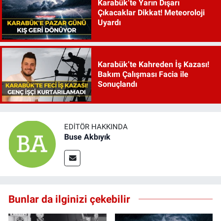
Karabük’te Yarın Dışarı
Çıkacaklar Dikkat! Meteoroloji
Uyardı
Karabük’te Kahreden İş Kazası!
Bakım Çalışması Facia ile
Sonuçlandı
EDITÖR HAKKINDA
Buse Akbıyık
Bunlar da ilginizi çekebilir