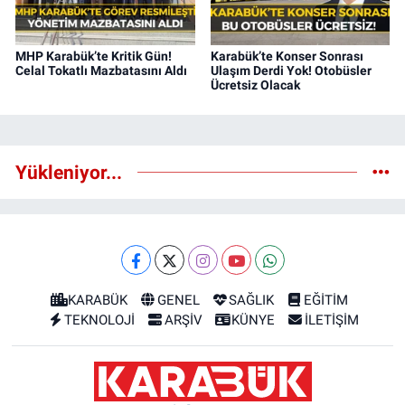
MHP Karabük’te Kritik Gün!
Karabük’te Konser Sonrası
Celal Tokatlı Mazbatasını Aldı
Ulaşım Derdi Yok! Otobüsler
Ücretsiz Olacak
Yükleniyor...
KARABÜK
GENEL
SAĞLIK
EĞİTİM
TEKNOLOJİ
ARŞİV
KÜNYE
İLETİŞİM