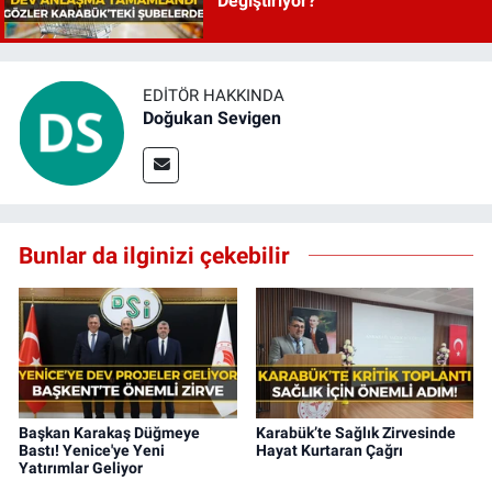
Değiştiriyor?
EDITÖR HAKKINDA
Doğukan Sevigen
Bunlar da ilginizi çekebilir
Başkan Karakaş Düğmeye
Karabük’te Sağlık Zirvesinde
Bastı! Yenice'ye Yeni
Hayat Kurtaran Çağrı
Yatırımlar Geliyor