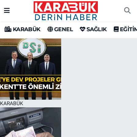
Karabük Nöbetçi Eczaneler
KARABÜK
GENEL
SAĞLIK
EĞİTİ
Karabük Hava Durumu
Karabük Trafik Yoğunluk Haritası
Süper Lig Puan Durumu ve Fikstür
Tüm Manşetler
Son Dakika Haberleri
KARABÜK
Haber Arşivi