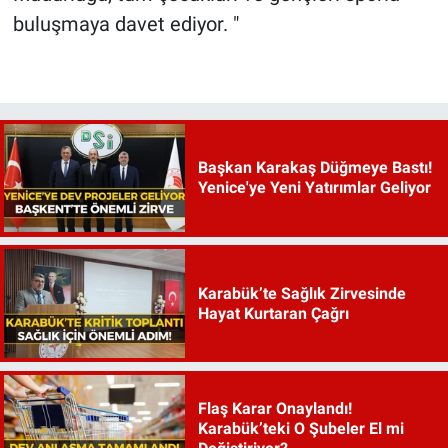
buluşmaya davet ediyor. "
Başkan Karakaş Düğmeye Bastı!
Yenice'ye Yeni Yatırımlar Geliyor
Karabük’te Sağlık Zirvesinde
Hayat Kurtaran Çağrı
Flaş Karar Onaylandı!
Karabük’teki O Şubeler El mi