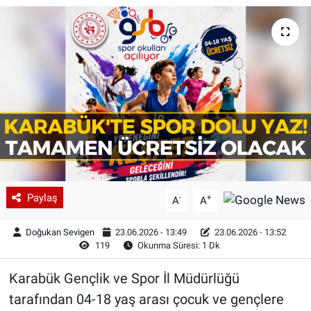
Paylaş
-
+
A
A
Doğukan Sevigen
23.06.2026 - 13:49
23.06.2026 - 13:52
119
Okunma Süresi: 1 Dk
Karabük Gençlik ve Spor İl Müdürlüğü
tarafından 04-18 yaş arası çocuk ve gençlere