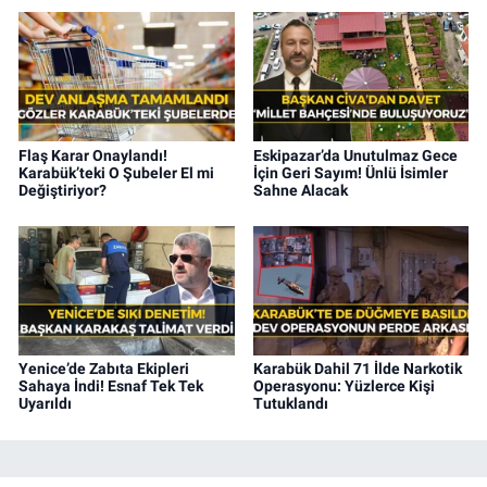
Flaş Karar Onaylandı!
Eskipazar’da Unutulmaz Gece
Karabük’teki O Şubeler El mi
İçin Geri Sayım! Ünlü İsimler
Değiştiriyor?
Sahne Alacak
Yenice’de Zabıta Ekipleri
Karabük Dahil 71 İlde Narkotik
Sahaya İndi! Esnaf Tek Tek
Operasyonu: Yüzlerce Kişi
Uyarıldı
Tutuklandı