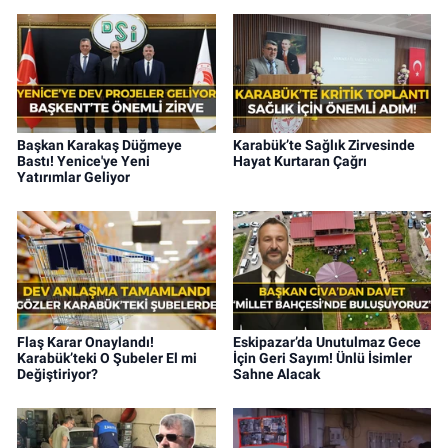
Başkan Karakaş Düğmeye
Karabük’te Sağlık Zirvesinde
Bastı! Yenice'ye Yeni
Hayat Kurtaran Çağrı
Yatırımlar Geliyor
Flaş Karar Onaylandı!
Eskipazar’da Unutulmaz Gece
Karabük’teki O Şubeler El mi
İçin Geri Sayım! Ünlü İsimler
Değiştiriyor?
Sahne Alacak