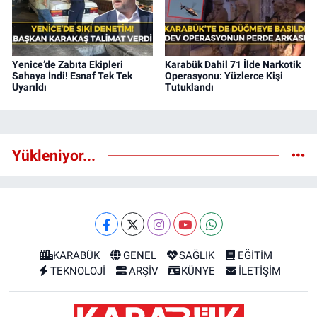
Yenice’de Zabıta Ekipleri
Karabük Dahil 71 İlde Narkotik
Sahaya İndi! Esnaf Tek Tek
Operasyonu: Yüzlerce Kişi
Uyarıldı
Tutuklandı
Yükleniyor...
KARABÜK
GENEL
SAĞLIK
EĞİTİM
TEKNOLOJİ
ARŞİV
KÜNYE
İLETİŞİM