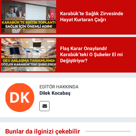
Karabük’te Sağlık Zirvesinde
Hayat Kurtaran Çağrı
Flaş Karar Onaylandı!
Karabük’teki O Şubeler El mi
Değiştiriyor?
EDITÖR HAKKINDA
Dilek Kocabaş
Bunlar da ilginizi çekebilir