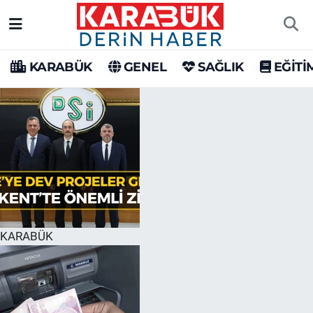
Karabük Nöbetçi Eczaneler
KARABÜK
GENEL
SAĞLIK
EĞİTİ
Karabük Hava Durumu
Karabük Trafik Yoğunluk Haritası
Süper Lig Puan Durumu ve Fikstür
Tüm Manşetler
Son Dakika Haberleri
KARABÜK
Haber Arşivi