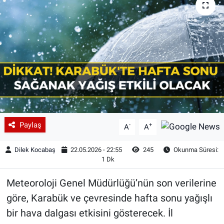
Paylaş
-
+
A
A
Dilek Kocabaş
22.05.2026 - 22:55
245
Okunma Süresi:
1 Dk
Meteoroloji Genel Müdürlüğü’nün son verilerine
göre, Karabük ve çevresinde hafta sonu yağışlı
bir hava dalgası etkisini gösterecek. İl