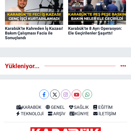
Karabük’te Kahreden İş Kazası!
Karabük’te 8 Ayrı Operasyon:
Bakım Çalışması Facia ile
Ele Geçirilenler Şaşırttı!
Sonuçlandı
Yükleniyor...
KARABÜK
GENEL
SAĞLIK
EĞİTİM
TEKNOLOJİ
ARŞİV
KÜNYE
İLETİŞİM