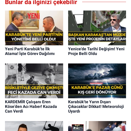
Bunlar da ilginizi çekebilir
Yeni Parti Karabük’te İlk
Yenice'de Tarihi Değişim! Yeni
Atama! İşte Görev Dağılımı
Proje Belli Oldu
KARDEMİR Çalışanı Eren
Karabük’te Yarın Dışarı
Köse’den Acı Haber! Kazada
Çıkacaklar Dikkat! Meteoroloji
Can Verdi
Uyardı