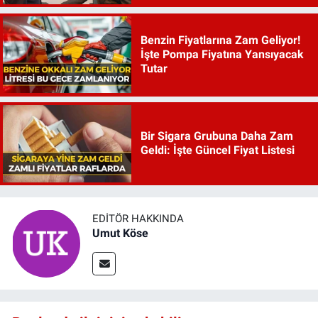
Benzin Fiyatlarına Zam Geliyor!
İşte Pompa Fiyatına Yansıyacak
Tutar
Bir Sigara Grubuna Daha Zam
Geldi: İşte Güncel Fiyat Listesi
EDITÖR HAKKINDA
Umut Köse