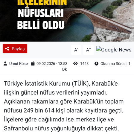
Paylaş
-
+
A
A
Umut Köse
09.02.2026 - 13:53
1448
Okunma Süresi: 1
Dk
Türkiye İstatistik Kurumu (TÜİK), Karabük’e
ilişkin güncel nüfus verilerini yayımladı.
Açıklanan rakamlara göre Karabük’ün toplam
nüfusu 249 bin 614 kişi olarak kayıtlara geçti.
İlçelere göre dağılımda ise merkez ilçe ve
Safranbolu nüfus yoğunluğuyla dikkat çekti.