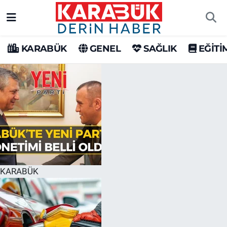
Karabük Nöbetçi Eczaneler
KARABÜK
GENEL
SAĞLIK
EĞİTİ
Karabük Hava Durumu
Karabük Trafik Yoğunluk Haritası
Süper Lig Puan Durumu ve Fikstür
Tüm Manşetler
Son Dakika Haberleri
KARABÜK
Haber Arşivi