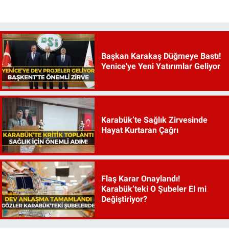
Başkan Karakaş Düğmeye Bastı!
Yenice'ye Yeni Yatırımlar Geliyor
Karabük’te Sağlık Zirvesinde
Hayat Kurtaran Çağrı
Flaş Karar Onaylandı!
Karabük’teki O Şubeler El mi
Değiştiriyor?