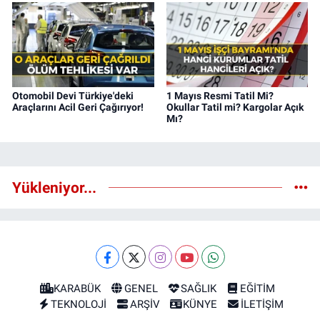
Otomobil Devi Türkiye'deki
1 Mayıs Resmi Tatil Mi?
Araçlarını Acil Geri Çağırıyor!
Okullar Tatil mi? Kargolar Açık
Mı?
Yükleniyor...
KARABÜK
GENEL
SAĞLIK
EĞİTİM
TEKNOLOJİ
ARŞİV
KÜNYE
İLETİŞİM