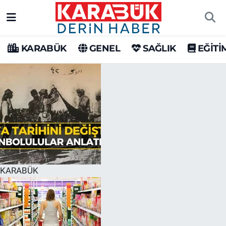
Karabük Nöbetçi Eczaneler
KARABÜK
GENEL
SAĞLIK
EĞİTİ
Karabük Hava Durumu
Karabük Trafik Yoğunluk Haritası
Süper Lig Puan Durumu ve Fikstür
Tüm Manşetler
Son Dakika Haberleri
KARABÜK
Haber Arşivi