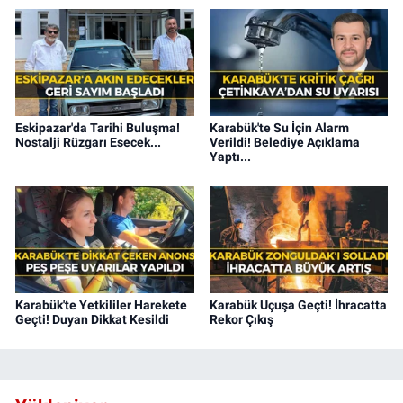
Eskipazar'da Tarihi Buluşma!
Karabük'te Su İçin Alarm
Nostalji Rüzgarı Esecek...
Verildi! Belediye Açıklama
Yaptı...
Karabük'te Yetkililer Harekete
Karabük Uçuşa Geçti! İhracatta
Geçti! Duyan Dikkat Kesildi
Rekor Çıkış