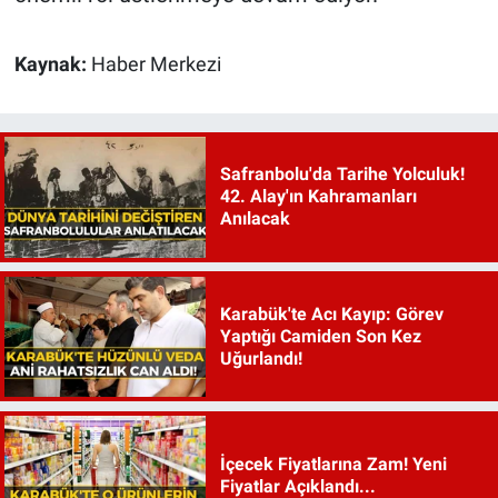
Kaynak:
Haber Merkezi
Safranbolu'da Tarihe Yolculuk!
42. Alay'ın Kahramanları
Anılacak
Karabük'te Acı Kayıp: Görev
Yaptığı Camiden Son Kez
Uğurlandı!
İçecek Fiyatlarına Zam! Yeni
Fiyatlar Açıklandı...