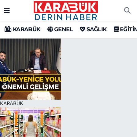
Karabük Nöbetçi Eczaneler
KARABÜK
GENEL
SAĞLIK
EĞİTİ
Karabük Hava Durumu
Karabük Trafik Yoğunluk Haritası
Süper Lig Puan Durumu ve Fikstür
Tüm Manşetler
Son Dakika Haberleri
KARABÜK
Haber Arşivi