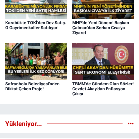
Karabük'te TOKİ'den Dev Satış:
MHP'de Yeni Dönem! Başkan
O Gayrimenkuller Satılıyor!
Çalman'dan Serkan Cıva'ya
Ziyaret
Safranbolu Belediyesi'nden
TBMM'de Gündem Olan Sözler!
Dikkat Çeken Proje!
Cevdet Akay'dan Enflasyon
Çıkışı
Yükleniyor...