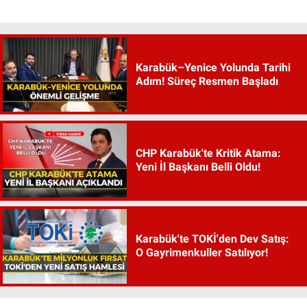
Karabük–Yenice Yolunda Tarihi
Adım! Süreç Resmen Başladı
CHP Karabük'te Kritik Atama:
Yeni İl Başkanı Belli Oldu!
Karabük'te TOKİ'den Dev Satış:
O Gayrimenkuller Satılıyor!