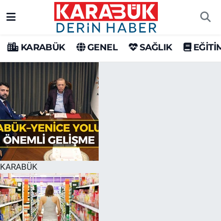
Karabük Nöbetçi Eczaneler
KARABÜK
GENEL
SAĞLIK
EĞİTİ
Karabük Hava Durumu
Karabük Trafik Yoğunluk Haritası
Süper Lig Puan Durumu ve Fikstür
Tüm Manşetler
Son Dakika Haberleri
KARABÜK
Haber Arşivi