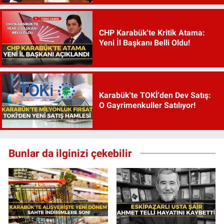
CHP Karabük'te Kritik Atama:
Yeni İl Başkanı Belli Oldu!
Karabük'te TOKİ'den Dev Satış:
O Gayrimenkuller Satılıyor!
Bunlar da ilginizi çekebilir