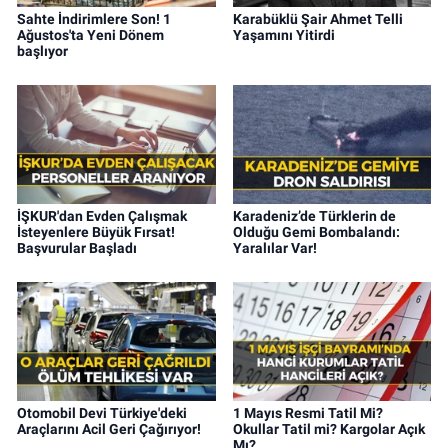
Sahte İndirimlere Son! 1
Karabüklü Şair Ahmet Telli
Ağustos'ta Yeni Dönem
Yaşamını Yitirdi
başlıyor
İŞKUR'dan Evden Çalışmak
Karadeniz’de Türklerin de
İsteyenlere Büyük Fırsat!
Olduğu Gemi Bombalandı:
Başvurular Başladı
Yaralılar Var!
Otomobil Devi Türkiye'deki
1 Mayıs Resmi Tatil Mi?
Araçlarını Acil Geri Çağırıyor!
Okullar Tatil mi? Kargolar Açık
Mı?