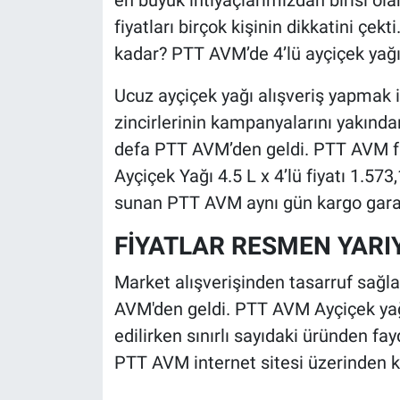
en büyük ihtiyaçlarımızdan birisi o
fiyatları birçok kişinin dikkatini çek
kadar? PTT AVM’de 4’lü ayçiçek yağı 
Ucuz ayçiçek yağı alışveriş yapmak 
zincirlerinin kampanyalarını yakında
defa PTT AVM’den geldi. PTT AVM fi
Ayçiçek Yağı 4.5 L x 4’lü fiyatı 1.573
sunan PTT AVM aynı gün kargo garant
FİYATLAR RESMEN YARI
Market alışverişinden tasarruf sağl
AVM'den geldi. PTT AVM Ayçiçek yağı
edilirken sınırlı sayıdaki üründen f
PTT AVM internet sitesi üzerinden kol