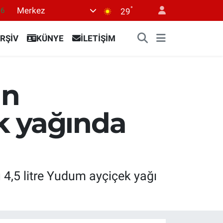
°
Merkez
29
06
02
RŞİV
KÜNYE
İLETİŞİM
.2
12
ın
0
k yağında
 4,5 litre Yudum ayçiçek yağı