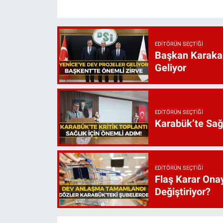
EDITÖRÜN SEÇTIĞI
Başkan Karakaş
Geliyor
EDITÖRÜN SEÇTIĞI
Karabük’te Sağ
EDITÖRÜN SEÇTIĞI
Flaş Karar Onay
Değiştiriyor?