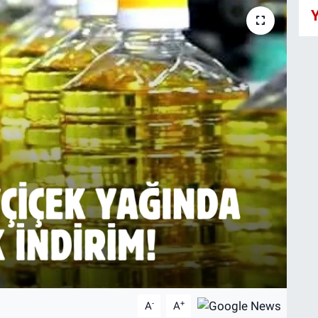
Y
-
+
A
A