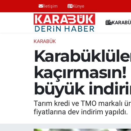
İletişim
Künye
Karabük Nöbetçi Eczaneler
KARABÜ
Karabük Hava Durumu
KARABÜK
Karabüklüler
Karabük Trafik Yoğunluk Haritası
kaçırmasın!
Süper Lig Puan Durumu ve Fikstür
büyük indir
Tüm Manşetler
Son Dakika Haberleri
Tarım kredi ve TMO markalı ürü
fiyatlarına dev indirim yapıldı.
Haber Arşivi