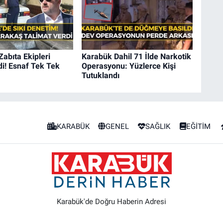
Zabıta Ekipleri
Karabük Dahil 71 İlde Narkotik
i! Esnaf Tek Tek
Operasyonu: Yüzlerce Kişi
Tutuklandı
KARABÜK
GENEL
SAĞLIK
EĞİTİM
Karabük'de Doğru Haberin Adresi