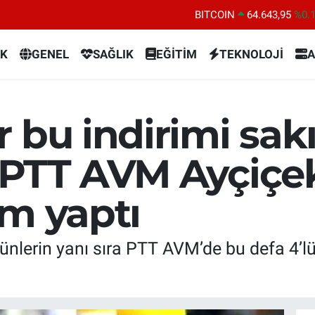
DOLAR
47,6006
%0.
EURO
55,0250
%0.
K
GENEL
SAĞLIK
EĞİTİM
TEKNOLOJİ
A
STERLİN
64,2398
%0
GRAM ALTIN
6500.87
%0.
 bu indirimi sak
BİST100
13.799
%7
 PTT AVM Ayçiçe
im yaptı
nlerin yanı sıra PTT AVM’de bu defa 4’lü