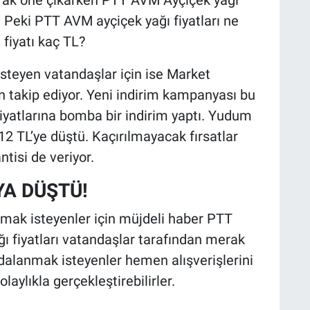
larak öne çıkarken PTT AVM Ayçiçek yağı
ti. Peki PTT AVM ayçiçek yağı fiyatları ne
fiyatı kaç TL?
isteyen vatandaşlar için ise Market
n takip ediyor. Yeni indirim kampanyası bu
yatlarına bomba bir indirim yaptı. Yudum
,12 TL’ye düştü. Kaçırılmayacak fırsatlar
isi de veriyor.
YA DÜŞTÜ!
amak isteyenler için müjdeli haber PTT
 fiyatları vatandaşlar tarafından merak
aydalanmak isteyenler hemen alışverişlerini
aylıkla gerçekleştirebilirler.