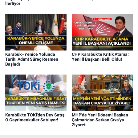
İlerliyor
Karabük–Yenice Yolunda
CHP Karabük'te Kritik Atama:
Tarihi Adım! Süreç Resmen
Yeni İl Başkanı Belli Oldu!
Başladı
Karabük'te TOKİ'den Dev Satış:
MHP'de Yeni Dönem! Başkan
O Gayrimenkuller Satılıyor!
Çalman'dan Serkan Cıva'ya
Ziyaret