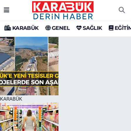
Karabük Nöbetçi Eczaneler
KARABÜK
GENEL
SAĞLIK
EĞİTİ
Karabük Hava Durumu
Karabük Trafik Yoğunluk Haritası
Süper Lig Puan Durumu ve Fikstür
Tüm Manşetler
Son Dakika Haberleri
KARABÜK
Haber Arşivi