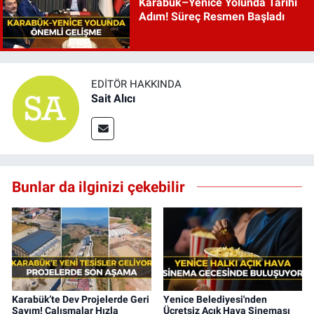
Karabük–Yenice Yolunda Tarihi
Adım! Süreç Resmen Başladı
EDITÖR HAKKINDA
Sait Alıcı
Bunlar da ilginizi çekebilir
Karabük’te Dev Projelerde Geri
Yenice Belediyesi'nden
Sayım! Çalışmalar Hızla
Ücretsiz Açık Hava Sineması