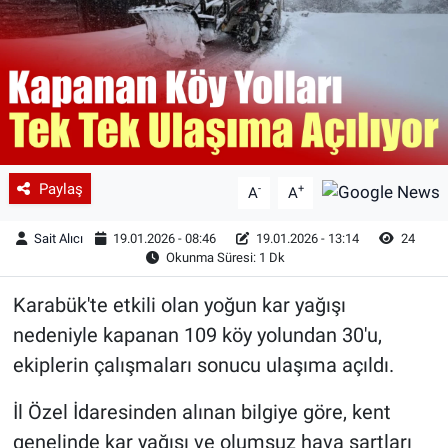
Paylaş
-
+
A
A
Sait Alıcı
19.01.2026 - 08:46
19.01.2026 - 13:14
24
Okunma Süresi: 1 Dk
Karabük'te etkili olan yoğun kar yağışı
nedeniyle kapanan 109 köy yolundan 30'u,
ekiplerin çalışmaları sonucu ulaşıma açıldı.
İl Özel İdaresinden alınan bilgiye göre, kent
genelinde kar yağışı ve olumsuz hava şartları