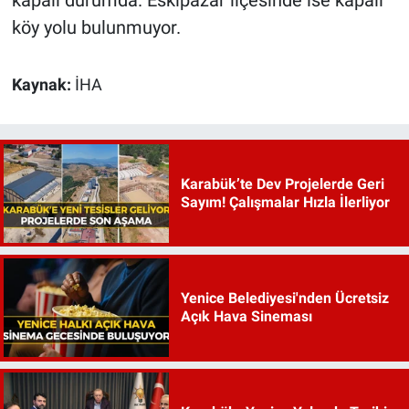
köy yolu bulunmuyor.
Kaynak:
İHA
Karabük’te Dev Projelerde Geri
Sayım! Çalışmalar Hızla İlerliyor
Yenice Belediyesi'nden Ücretsiz
Açık Hava Sineması