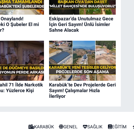
 Onaylandı!
Eskipazar’da Unutulmaz Gece
ki O Şubeler El mi
İçin Geri Sayım! Ünlü İsimler
or?
Sahne Alacak
hil 71 İlde Narkotik
Karabük’te Dev Projelerde Geri
: Yüzlerce Kişi
Sayım! Çalışmalar Hızla
İlerliyor
KARABÜK
GENEL
SAĞLIK
EĞİTİM