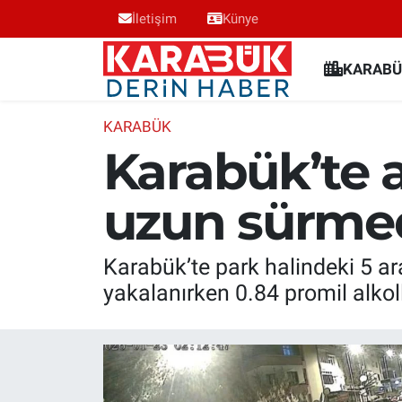
İletişim
Künye
Karabük Nöbetçi Eczaneler
KARABÜ
Karabük Hava Durumu
KARABÜK
Karabük’te a
Karabük Trafik Yoğunluk Haritası
uzun sürme
Süper Lig Puan Durumu ve Fikstür
Tüm Manşetler
Karabük’te park halindeki 5 ar
yakalanırken 0.84 promil alkoll
Son Dakika Haberleri
Haber Arşivi