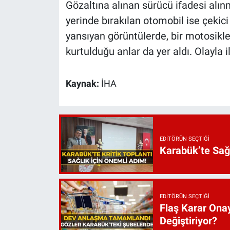
Gözaltına alınan sürücü ifadesi alı
yerinde bırakılan otomobil ise çekici
yansıyan görüntülerde, bir motosikle
kurtulduğu anlar da yer aldı. Olayla i
Kaynak:
İHA
EDITÖRÜN SEÇTIĞI
Karabük’te Sağ
EDITÖRÜN SEÇTIĞI
Flaş Karar Onay
Değiştiriyor?