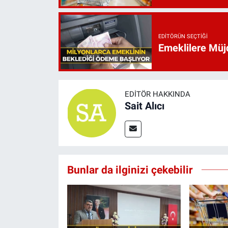
EDITÖRÜN SEÇTIĞI
Emeklilere Müjd
EDITÖR HAKKINDA
Sait Alıcı
Bunlar da ilginizi çekebilir