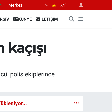
°
Merkez
69
31
06
RŞİV
KÜNYE
İLETİŞİM
.1
21
39
 kaçışı
8
cü, polis ekiplerince
ükleniyor...