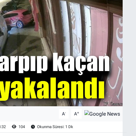
-
+
A
A
3:32
104
Okunma Süresi: 1 Dk