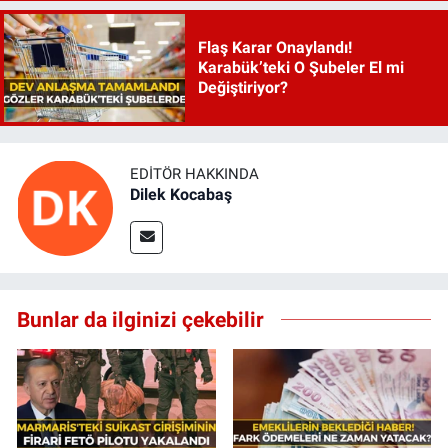
Flaş Karar Onaylandı!
Karabük’teki O Şubeler El mi
Değiştiriyor?
EDITÖR HAKKINDA
Dilek Kocabaş
Bunlar da ilginizi çekebilir