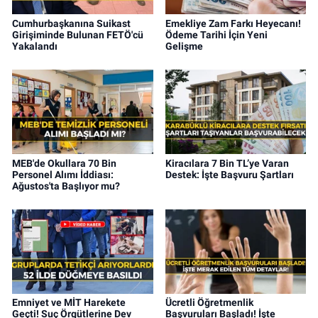
Cumhurbaşkanına Suikast
Emekliye Zam Farkı Heyecanı!
Girişiminde Bulunan FETÖ'cü
Ödeme Tarihi İçin Yeni
Yakalandı
Gelişme
MEB'de Okullara 70 Bin
Kiracılara 7 Bin TL’ye Varan
Personel Alımı İddiası:
Destek: İşte Başvuru Şartları
Ağustos'ta Başlıyor mu?
Emniyet ve MİT Harekete
Ücretli Öğretmenlik
Geçti! Suç Örgütlerine Dev
Başvuruları Başladı! İşte