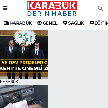
Karabük Nöbetçi Eczaneler
KARABÜK
GENEL
SAĞLIK
EĞİTİ
Karabük Hava Durumu
Karabük Trafik Yoğunluk Haritası
Süper Lig Puan Durumu ve Fikstür
Tüm Manşetler
Son Dakika Haberleri
KARABÜK
Haber Arşivi