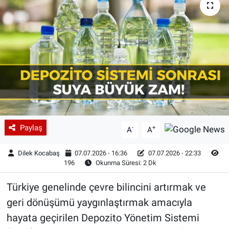
Paylaş
-
+
A
A
Dilek Kocabaş
07.07.2026 - 16:36
07.07.2026 - 22:33
196
Okunma Süresi: 2 Dk
Türkiye genelinde çevre bilincini artırmak ve
geri dönüşümü yaygınlaştırmak amacıyla
hayata geçirilen Depozito Yönetim Sistemi