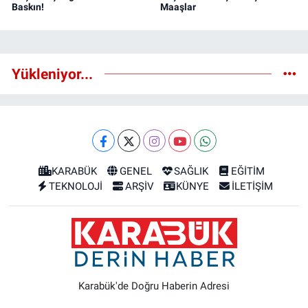
Baskın!
Maaşlar
Yükleniyor...
KARABÜK
GENEL
SAĞLIK
EĞİTİM
TEKNOLOJİ
ARŞİV
KÜNYE
İLETİŞİM
Karabük'de Doğru Haberin Adresi