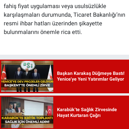
fahiş fiyat uygulaması veya usulsüzlükle
karşılaşmaları durumunda, Ticaret Bakanlığı’nın
resmi ihbar hatları üzerinden şikayette
bulunmalarını önemle rica etti.
Başkan Karakaş Düğmeye Bastı!
Yenice'ye Yeni Yatırımlar Geliyor
Karabük’te Sağlık Zirvesinde
Hayat Kurtaran Çağrı