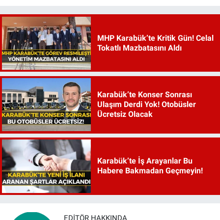
MHP Karabük’te Kritik Gün! Celal
Tokatlı Mazbatasını Aldı
Karabük’te Konser Sonrası
Ulaşım Derdi Yok! Otobüsler
Ücretsiz Olacak
Karabük’te İş Arayanlar Bu
Habere Bakmadan Geçmeyin!
EDITÖR HAKKINDA