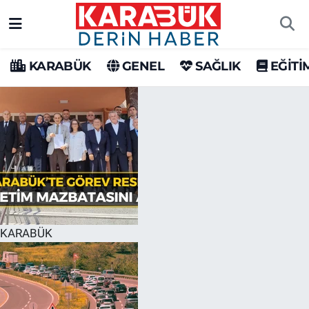
Karabük Nöbetçi Eczaneler
KARABÜK
GENEL
SAĞLIK
EĞİTİ
Karabük Hava Durumu
Karabük Trafik Yoğunluk Haritası
Süper Lig Puan Durumu ve Fikstür
Tüm Manşetler
Son Dakika Haberleri
KARABÜK
Haber Arşivi