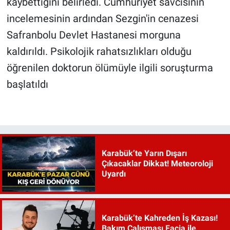
kaybettiğini belirledi. Cumhuriyet savcısının
incelemesinin ardından Sezgin'in cenazesi
Safranbolu Devlet Hastanesi morguna
kaldırıldı. Psikolojik rahatsızlıkları olduğu
öğrenilen doktorun ölümüyle ilgili soruşturma
başlatıldı
Karabük’te Yarın Dışarı
Çıkacaklar Dikkat! Meteoroloji
Uyardı
Karabük’te Kahreden İş Kazası!
Bakım Çalışması Facia ile