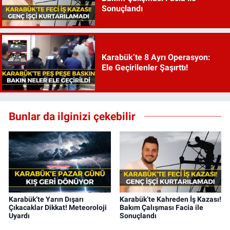
Sonuçlandı
Karabük’te 8 Ayrı Operasyon:
Ele Geçirilenler Şaşırttı!
Bunlar da ilginizi çekebilir
Karabük’te Yarın Dışarı
Karabük’te Kahreden İş Kazası!
Çıkacaklar Dikkat! Meteoroloji
Bakım Çalışması Facia ile
Uyardı
Sonuçlandı