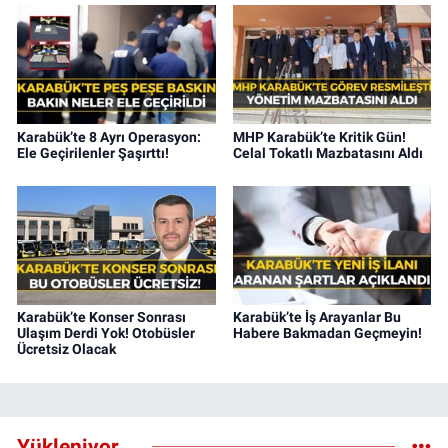
Karabük’te 8 Ayrı Operasyon:
MHP Karabük’te Kritik Gün!
Ele Geçirilenler Şaşırttı!
Celal Tokatlı Mazbatasını Aldı
Karabük’te Konser Sonrası
Karabük’te İş Arayanlar Bu
Ulaşım Derdi Yok! Otobüsler
Habere Bakmadan Geçmeyin!
Ücretsiz Olacak
Yükleniyor...