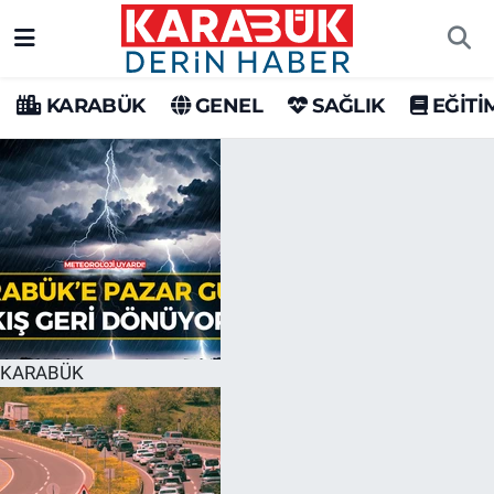
Karabük Nöbetçi Eczaneler
KARABÜK
GENEL
SAĞLIK
EĞİTİ
Karabük Hava Durumu
Karabük Trafik Yoğunluk Haritası
Süper Lig Puan Durumu ve Fikstür
Tüm Manşetler
Son Dakika Haberleri
KARABÜK
Haber Arşivi