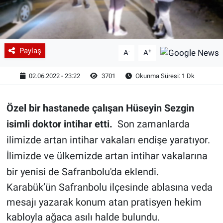
Paylaş
-
+
A
A
02.06.2022 - 23:22
3701
Okunma Süresi: 1 Dk
Özel bir hastanede çalışan Hüseyin Sezgin
isimli doktor intihar etti.
Son zamanlarda
ilimizde artan intihar vakaları endişe yaratıyor.
İlimizde ve ülkemizde artan intihar vakalarına
bir yenisi de Safranbolu'da eklendi.
Karabük’ün Safranbolu ilçesinde ablasına veda
mesajı yazarak konum atan pratisyen hekim
kabloyla ağaca asılı halde bulundu.