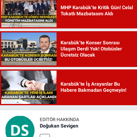
MHP Karabük’te Kritik Gün! Celal
Tokatlı Mazbatasını Aldı
Karabük’te Konser Sonrası
Ulaşım Derdi Yok! Otobüsler
Ücretsiz Olacak
Karabük’te İş Arayanlar Bu
Habere Bakmadan Geçmeyin!
EDITÖR HAKKINDA
Doğukan Sevigen