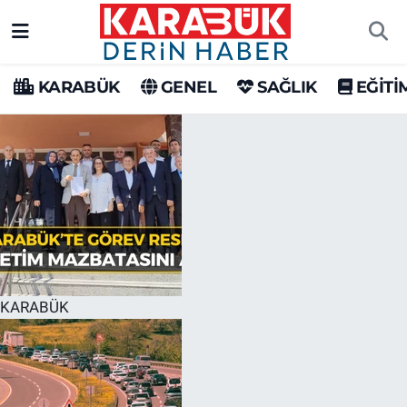
Karabük Nöbetçi Eczaneler
KARABÜK
GENEL
SAĞLIK
EĞİTİ
Karabük Hava Durumu
Karabük Trafik Yoğunluk Haritası
Süper Lig Puan Durumu ve Fikstür
Tüm Manşetler
Son Dakika Haberleri
KARABÜK
Haber Arşivi