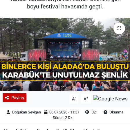
boyu festival havasında geçti.
Paylaş
-
+
A
A
Doğukan Sevigen
06.07.2026 - 11:37
321
Okunma
Süresi: 2 Dk