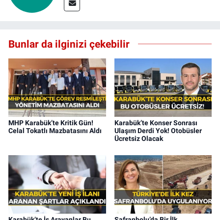
Bunlar da ilginizi çekebilir
MHP Karabük’te Kritik Gün!
Karabük’te Konser Sonrası
Celal Tokatlı Mazbatasını Aldı
Ulaşım Derdi Yok! Otobüsler
Ücretsiz Olacak
Karabük’te İş Arayanlar Bu
Safranbolu’da Bir İlk