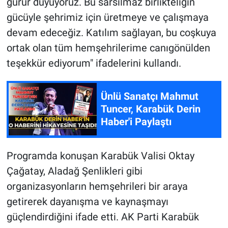
gurur duyuyoruz. Bu sarsılmaz birlikteliğin
gücüyle şehrimiz için üretmeye ve çalışmaya
devam edeceğiz. Katılım sağlayan, bu coşkuya
ortak olan tüm hemşehrilerime canıgönülden
teşekkür ediyorum" ifadelerini kullandı.
Ünlü Sanatçı Mahmut
Tuncer, Karabük Derin
Haber'i Paylaştı
Programda konuşan Karabük Valisi Oktay
Çağatay, Aladağ Şenlikleri gibi
organizasyonların hemşehrileri bir araya
getirerek dayanışma ve kaynaşmayı
güçlendirdiğini ifade etti. AK Parti Karabük