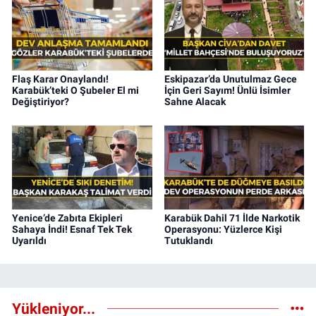
Flaş Karar Onaylandı!
Eskipazar’da Unutulmaz Gece
Karabük’teki O Şubeler El mi
İçin Geri Sayım! Ünlü İsimler
Değiştiriyor?
Sahne Alacak
Yenice’de Zabıta Ekipleri
Karabük Dahil 71 İlde Narkotik
Sahaya İndi! Esnaf Tek Tek
Operasyonu: Yüzlerce Kişi
Uyarıldı
Tutuklandı
Yükleniyor...