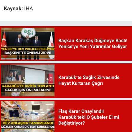
Kaynak:
İHA
Başkan Karakaş Düğmeye Bastı!
Yenice'ye Yeni Yatırımlar Geliyor
Karabük’te Sağlık Zirvesinde
Hayat Kurtaran Çağrı
Flaş Karar Onaylandı!
Karabük’teki O Şubeler El mi
Değiştiriyor?