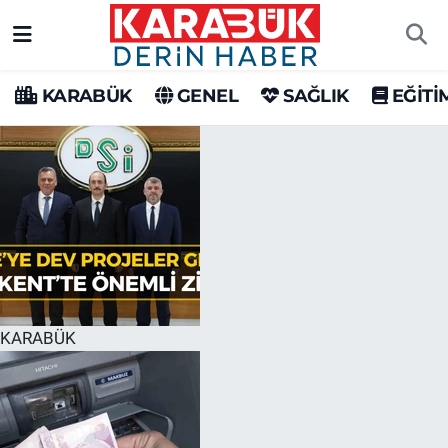
Karabük Nöbetçi Eczaneler
KARABÜK
GENEL
SAĞLIK
EĞİTİ
Karabük Hava Durumu
Karabük Trafik Yoğunluk Haritası
Süper Lig Puan Durumu ve Fikstür
Tüm Manşetler
Son Dakika Haberleri
KARABÜK
Haber Arşivi