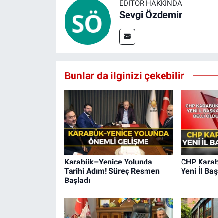
EDITÖR HAKKINDA
Sevgi Özdemir
Bunlar da ilginizi çekebilir
Karabük–Yenice Yolunda
CHP Karabü
Tarihi Adım! Süreç Resmen
Yeni İl Baş
Başladı