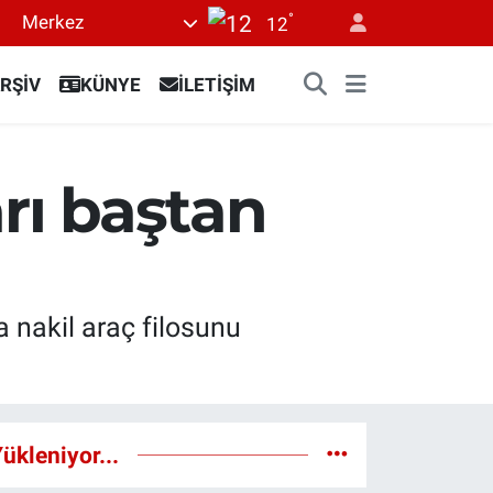
°
Merkez
12
RŞİV
KÜNYE
İLETİŞİM
rı baştan
 nakil araç filosunu
ükleniyor...