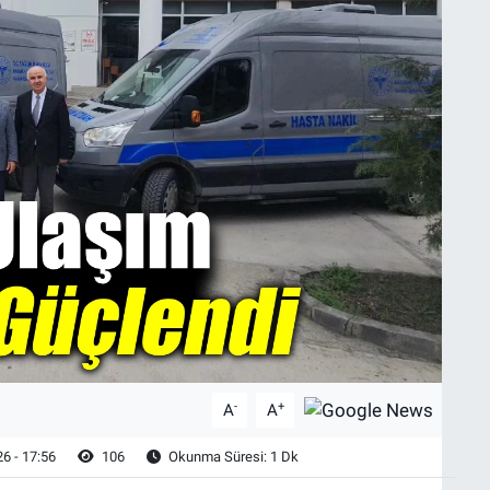
-
+
A
A
6 - 17:56
106
Okunma Süresi: 1 Dk