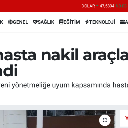
DOLAR
47,5894
%0.08
EURO
55,0398
%-0.02
K
GENEL
SAĞLIK
EĞİTİM
TEKNOLOJİ
A
STERLİN
64,1581
%0.16
GRAM ALTIN
6527.85
%0.54
BİST100
13.703
%11
asta nakil araçla
BITCOIN
64.927,78
%1.32
ndi
 yeni yönetmeliğe uyum kapsamında hasta
Y