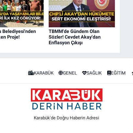
 Belediyesi'nden
TBMM'de Gündem Olan
en Proje!
Sözler! Cevdet Akay'dan
Enflasyon Çıkışı
KARABÜK
GENEL
SAĞLIK
EĞİTİM
Karabük'de Doğru Haberin Adresi