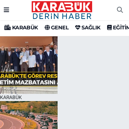
Karabük Nöbetçi Eczaneler
KARABÜK
GENEL
SAĞLIK
EĞİTİ
Karabük Hava Durumu
Karabük Trafik Yoğunluk Haritası
Süper Lig Puan Durumu ve Fikstür
Tüm Manşetler
Son Dakika Haberleri
KARABÜK
Haber Arşivi