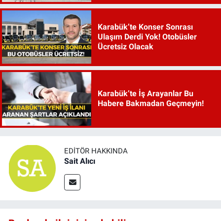
Karabük’te Konser Sonrası
Ulaşım Derdi Yok! Otobüsler
Ücretsiz Olacak
Karabük’te İş Arayanlar Bu
Habere Bakmadan Geçmeyin!
EDITÖR HAKKINDA
Sait Alıcı