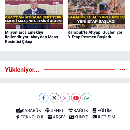
Milyonlarca Emekliyi
Karabük’te Altyapı Güçleniyor!
İlgilendiriyor! Akay’dan Maaş
3. Etap Resmen Başladı
Kesintisi Çıkışı
Yükleniyor...
KARABÜK
GENEL
SAĞLIK
EĞİTİM
TEKNOLOJİ
ARŞİV
KÜNYE
İLETİŞİM