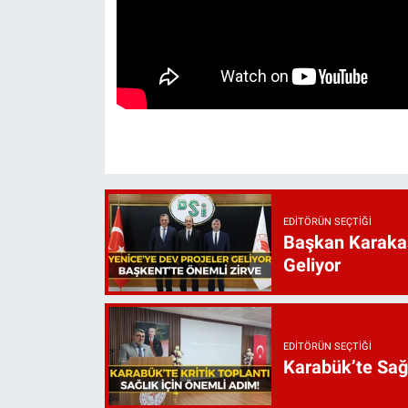
EDITÖRÜN SEÇTIĞI
Başkan Karakaş
Geliyor
EDITÖRÜN SEÇTIĞI
Karabük’te Sağ