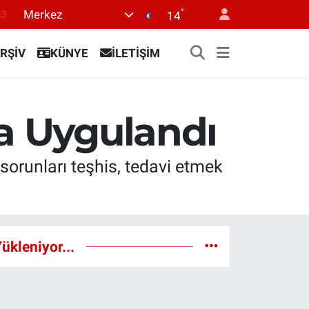
°
Merkez
16
14
02
RŞİV
KÜNYE
İLETİŞİM
07
45
0
la Uygulandı
63
 sorunları teşhis, tedavi etmek
ükleniyor...