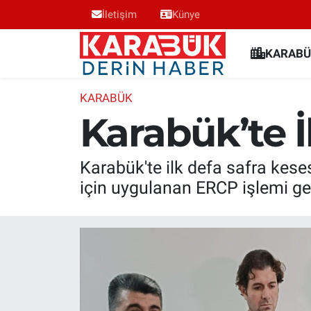
İletişim
Künye
Karabük Nöbetçi Eczaneler
KARABÜ
Karabük Hava Durumu
KARABÜK
Karabük’te 
Karabük Trafik Yoğunluk Haritası
Süper Lig Puan Durumu ve Fikstür
Karabük'te ilk defa safra keses
için uygulanan ERCP işlemi gerç
Tüm Manşetler
Son Dakika Haberleri
Haber Arşivi