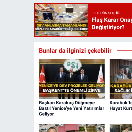
EDITÖRÜN SEÇTIĞI
Flaş Karar Onay
Değiştiriyor?
Bunlar da ilginizi çekebilir
Başkan Karakaş Düğmeye
Karabük’te
Bastı! Yenice'ye Yeni Yatırımlar
Hayat Kurt
Geliyor