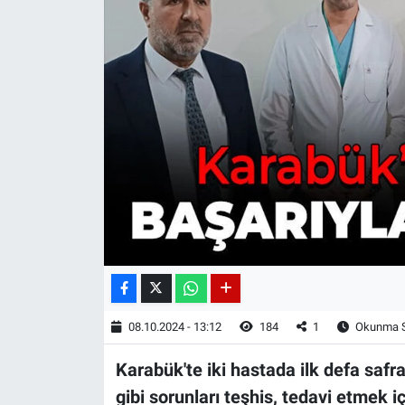
08.10.2024 - 13:12
184
1
Okunma S
Karabük'te iki hastada ilk defa safr
gibi sorunları teşhis, tedavi etmek