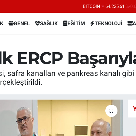
DOLAR
47,7143
%0.
EURO
55,0317
%-0.
K
GENEL
SAĞLIK
EĞİTİM
TEKNOLOJİ
A
STERLİN
64,2463
%0.
GRAM ALTIN
6510.40
%0.
BİST100
13.799
%7
İlk ERCP Başarıy
BITCOIN
64.225,61
%-0.
i, safra kanalları ve pankreas kanalı gibi
ekleştirildi.
Y