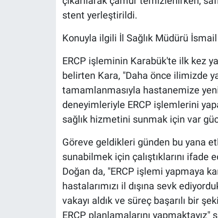
çıkarılarak çamur temizlenirken, safr
stent yerleştirildi.
Konuyla ilgili İl Sağlık Müdürü İsmai
ERCP işleminin Karabük'te ilk kez ya
belirten Kara, "Daha önce ilimizde y
tamamlanmasıyla hastanemize yeni 
deneyimleriyle ERCP işlemlerini yapa
sağlık hizmetini sunmak için var gü
Göreve geldikleri günden bu yana etk
sunabilmek için çalıştıklarını ifade
Doğan da, "ERCP işlemi yapmaya kara
hastalarımızı il dışına sevk ediyord
vakayı aldık ve süreç başarılı bir ş
ERCP planlamalarını yapmaktayız" ş