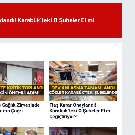
landı! Karabük’teki O Şubeler El mi
 Sağlık Zirvesinde
Flaş Karar Onaylandı!
aran Çağrı
Karabük’teki O Şubeler El mi
Değiştiriyor?