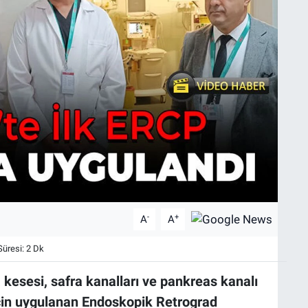
-
+
A
A
üresi: 2 Dk
a kesesi, safra kanalları ve pankreas kanalı
 için uygulanan Endoskopik Retrograd