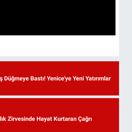
 Düğmeye Bastı! Yenice'ye Yeni Yatırımlar
lık Zirvesinde Hayat Kurtaran Çağrı