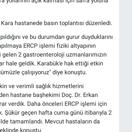
a yollarının açık kalması için safra yoluna
l Kara hastanede basın toplantısı düzenledi.
pıldığını ve bu durumdan gurur duyduklarını
apılmaya ERCP işlemi fiziki altyapının
gelen 2 gastroenteroloji uzmanlarımızın
r hale geldik. Karabük'e hak ettiği etkin
cümüzle çalışıyoruz" diye konuştu.
in ve verimli sağlık hizmetlerini
 eden hastane başhekimi Doç. Dr. Erkan
r verdik. Daha önceleri ERCP işlemi için
uk. Şükür geçen hafta cuma günü itibarıyla 2
ekilde tamamlandı. Mevcut hastaların da
eklinde konuştu.