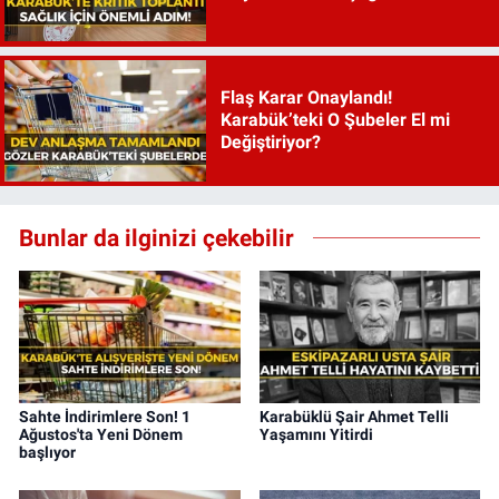
Flaş Karar Onaylandı!
Karabük’teki O Şubeler El mi
Değiştiriyor?
Bunlar da ilginizi çekebilir
Sahte İndirimlere Son! 1
Karabüklü Şair Ahmet Telli
Ağustos'ta Yeni Dönem
Yaşamını Yitirdi
başlıyor