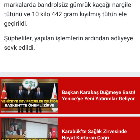
markalarda bandrolsüz gümrük kaçağı nargile
tütünü ve 10 kilo 442 gram kıyılmış tütün ele
geçirildi.
Şüpheliler, yapılan işlemlerin ardından adliyeye
sevk edildi.
Başkan Karakaş Düğmeye Bastı!
Yenice'ye Yeni Yatırımlar Geliyor
Karabük’te Sağlık Zirvesinde
Hayat Kurtaran Çağrı