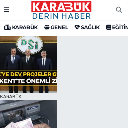
Karabük Nöbetçi Eczaneler
KARABÜK
GENEL
SAĞLIK
EĞİTİ
Karabük Hava Durumu
Karabük Trafik Yoğunluk Haritası
Süper Lig Puan Durumu ve Fikstür
Tüm Manşetler
Son Dakika Haberleri
KARABÜK
Haber Arşivi